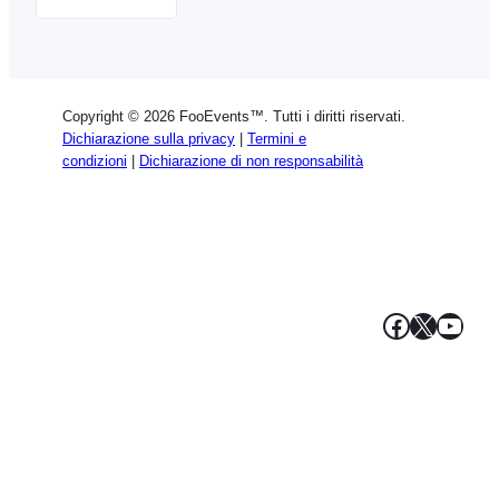
English
German
Dutch
Copyright © 2026 FooEvents™. Tutti i diritti riservati.
Spanish
Dichiarazione sulla privacy
|
Termini e
condizioni
|
Dichiarazione di non responsabilità
Portuguese
French
Polish
Greek
Facebook
X
YouT