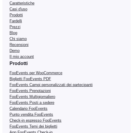
Caratteristiche
Casi d'uso
Prodotti
Fardelli
Prezzi
Blog
Chi siamo
Recensioni
Demo
Il mio account
Prodotti
FooEvents per WooCommerce
Biglietti FooEvents PDF
FooEvents Campi personalizzati dei partecipanti
FooEvents Prenotazioni
FooEvents Multigiornaliero
FooEvents Posti a sedere
Calendario FooEvents
Punto vendita FooEvents
Check-in espresso FooEvents
FooEvents Temi dei biglietti
App FooEvents Check-in