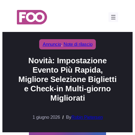
Vai
al
contenuto
Annuncio
, 
Note di rilascio
Novità: Impostazione
Evento Più Rapida,
Migliore Selezione Biglietti
e Check-in Multi-giorno
Migliorati
1 giugno 2026
By
Robin Pietersen