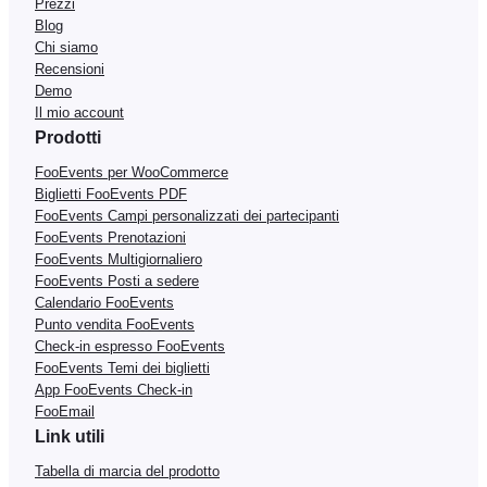
Prezzi
Blog
Chi siamo
Recensioni
Demo
Il mio account
Prodotti
FooEvents per WooCommerce
Biglietti FooEvents PDF
FooEvents Campi personalizzati dei partecipanti
FooEvents Prenotazioni
FooEvents Multigiornaliero
FooEvents Posti a sedere
Calendario FooEvents
Punto vendita FooEvents
Check-in espresso FooEvents
FooEvents Temi dei biglietti
App FooEvents Check-in
FooEmail
Link utili
Tabella di marcia del prodotto