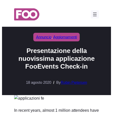
Vai
al
contenuto
Annuncio
, 
Aggiornamenti
Presentazione della
nuovissima applicazione
FooEvents Check-in
18 agosto 2020
By
Robin Pietersen
In recent years, almost 1 million attendees have