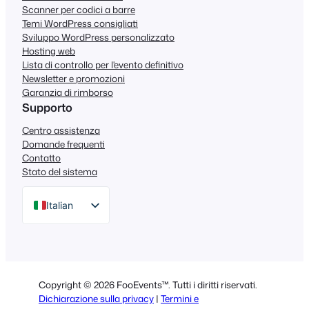
Scanner per codici a barre
Temi WordPress consigliati
Sviluppo WordPress personalizzato
Hosting web
Lista di controllo per l'evento definitivo
Newsletter e promozioni
Garanzia di rimborso
Supporto
Centro assistenza
Domande frequenti
Contatto
Stato del sistema
Italian
English
German
Dutch
Copyright © 2026 FooEvents™. Tutti i diritti riservati.
Spanish
Dichiarazione sulla privacy
|
Termini e