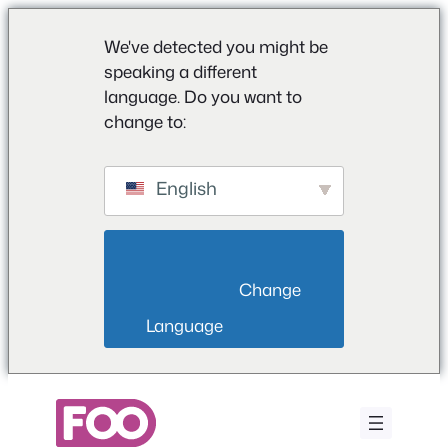
We've detected you might be
speaking a different
language. Do you want to
change to:
English
                        Change 
Language                    
Vai
al
contenuto