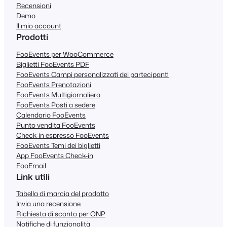
Recensioni
Demo
Il mio account
Prodotti
FooEvents per WooCommerce
Biglietti FooEvents PDF
FooEvents Campi personalizzati dei partecipanti
FooEvents Prenotazioni
FooEvents Multigiornaliero
FooEvents Posti a sedere
Calendario FooEvents
Punto vendita FooEvents
Check-in espresso FooEvents
FooEvents Temi dei biglietti
App FooEvents Check-in
FooEmail
Link utili
Tabella di marcia del prodotto
Invia una recensione
Richiesta di sconto per ONP
Notifiche di funzionalità