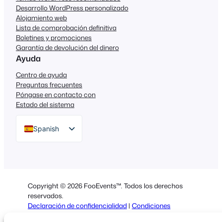
Desarrollo WordPress personalizado
Alojamiento web
Lista de comprobación definitiva
Boletines y promociones
Garantía de devolución del dinero
Ayuda
Centro de ayuda
Preguntas frecuentes
Póngase en contacto con
Estado del sistema
Spanish
English
German
Dutch
Copyright © 2026 FooEvents™. Todos los derechos
Italian
reservados.
Declaración de confidencialidad
|
Condiciones
Portuguese
generales
|
Descargo de responsabilidad