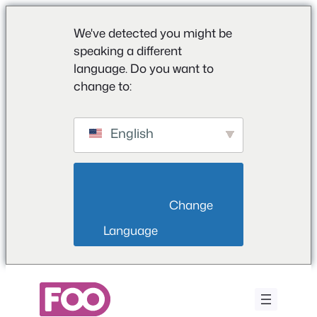
We've detected you might be
speaking a different
language. Do you want to
change to:
English
                        Change 
Language                    
Saltar
al
contenido