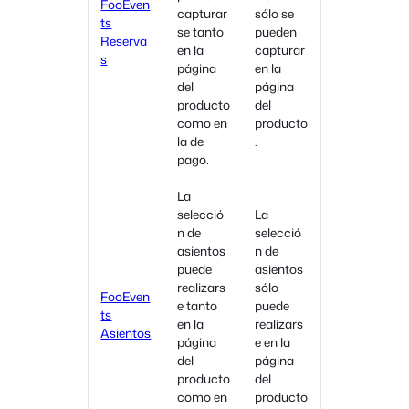
FooEven
capturar
sólo se
ts
se tanto
pueden
Reserva
en la
capturar
s
página
en la
del
página
producto
del
como en
producto
la de
.
pago.
La
selecció
La
n de
selecció
asientos
n de
puede
asientos
realizars
sólo
FooEven
e tanto
puede
ts
en la
realizars
Asientos
página
e en la
del
página
producto
del
como en
producto