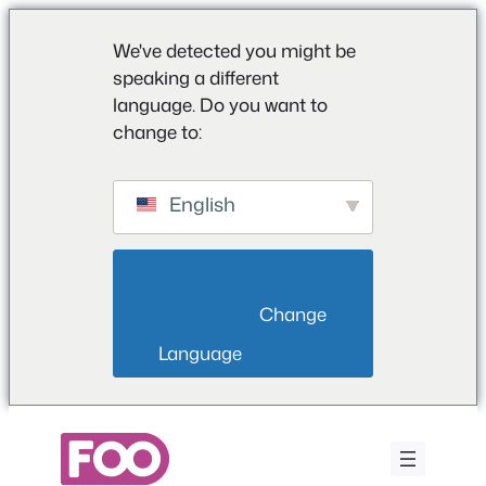
We've detected you might be
speaking a different
language. Do you want to
change to:
English
                        Change 
Language                    
Saltar
al
contenido