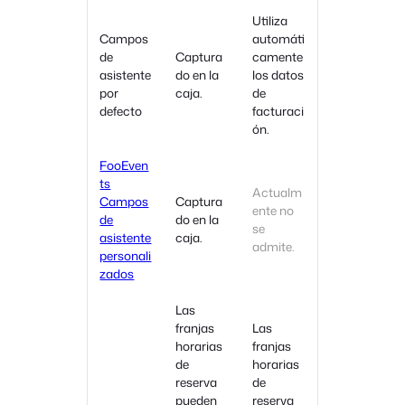
Utiliza
Campos
automáti
de
Captura
camente
asistente
do en la
los datos
por
caja.
de
defecto
facturaci
ón.
FooEven
ts
Actualm
Campos
Captura
ente no
de
do en la
se
asistente
caja.
admite.
personali
zados
Las
franjas
Las
horarias
franjas
de
horarias
reserva
de
pueden
reserva