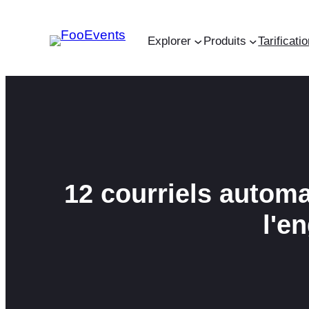
Aller
au
Explorer
Produits
Tarificati
contenu
12 courriels autom
l'e