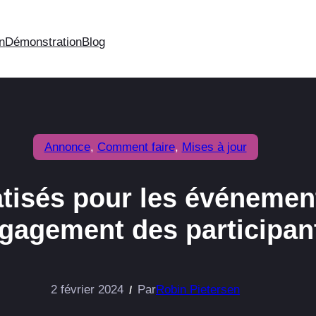
on
Démonstration
Blog
Annonce
, 
Comment faire
, 
Mises à jour
atisés pour les événemen
ngagement des participan
2 février 2024
Par
Robin Pietersen