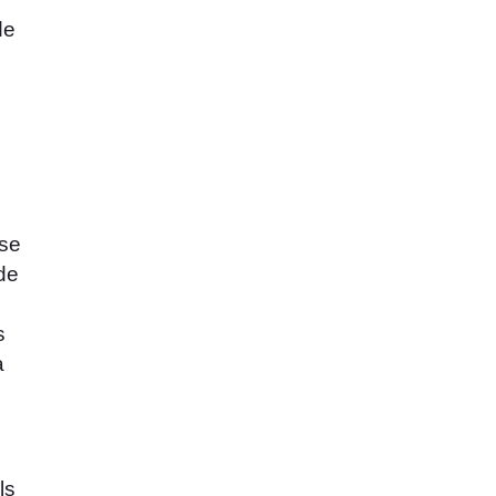
de
 se
de
s
a