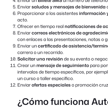
Enviar un
Billete SMS
al número de teléfono 
Enviar
saludos y mensajes de bienvenida
Proporcionar a los asistentes
información 
acto.
Ofrecer en tiempo real
notificaciones de a
Enviar
correos electrónicos de agradecim
con enlaces a las presentaciones, notas o g
Enviar un
certificado de asistencia/termi
carrera o un recorrido.
Solicitar una revisión
de su evento o negoc
Crear un
mensaje de seguimiento
para pone
intervalos de tiempo específicos, por ejem
un curso o taller específico.
Enviar
ofertas especiales
o promoción cruz
¿Cómo funciona Au