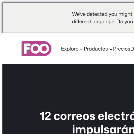
We've detected you might 
different language. Do you
Saltar
al
Explore
Productos
Precios
contenido
12 correos elect
impulsarán 