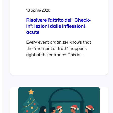
13 aprile 2026
Risolvere l'attrito del “Check-
in”: lezioni dalle inflessioni
acute
Every event organizer knows that
the “moment of truth” happens
right at the entrance. This is
where technical glitches or
misplaced tickets can create
immediate bottlenecks. For
Elasea and Sadiki from Acute
Inflections, New York’s premier
jazzy R&B duo, the solution was
moving tickets out of the inbox
and directly into their attendees’
mobile wallets….