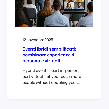
12 novembre 2025
Eventi ibridi semplificati:
combinare esperienze di
persona e virtuali
Hybrid events—part in-person,
part virtual—let you reach more
people without doubling your
workload. With FooEvents and
WooCommerce, you can sell
tickets, check in guests, and host
live sessions online or at a