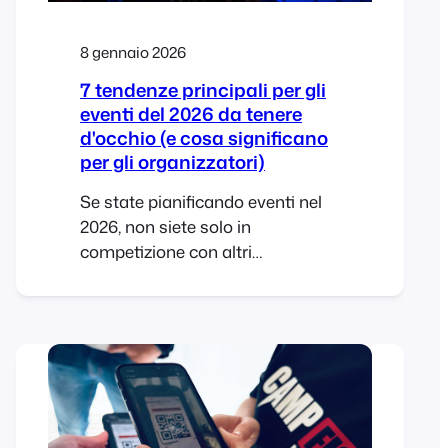
sulle funzionalità più richieste
8 gennaio 2026
7 tendenze principali per gli
eventi del 2026 da tenere
d'occhio (e cosa significano
per gli organizzatori)
Se state pianificando eventi nel
2026, non siete solo in
competizione con altri
organizzatori. Siete in
competizione con i calendari, i
budget, i tempi di attenzione e la
mentalità del “deciderò più tardi”
che non è mai scomparsa. La
buona notizia è che la gente
vuole ancora venire. Vogliono