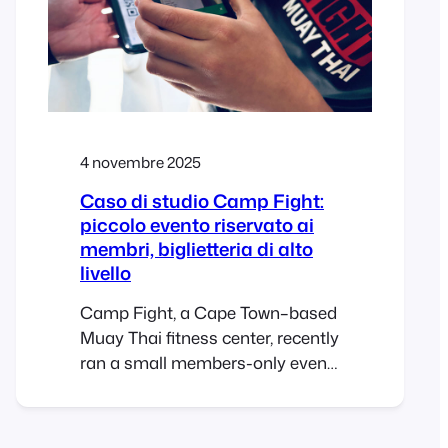
esperienze che possano essere
percepite: musica, comunità,
apprendimento, celebrazioni,
4 novembre 2025
Caso di studio Camp Fight:
piccolo evento riservato ai
membri, biglietteria di alto
livello
Camp Fight, a Cape Town–based
Muay Thai fitness center, recently
ran a small members-only event
for its community and invited
guests. The goal wasn’t to chase
huge volumes but to run a