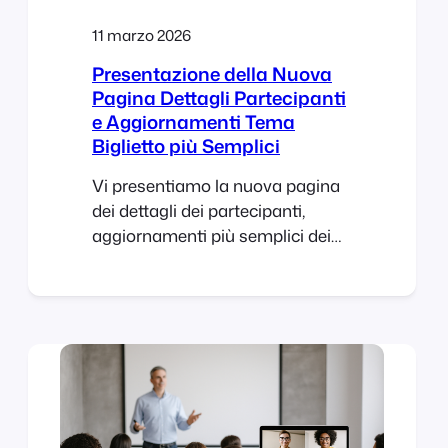
11 marzo 2026
Presentazione della Nuova
Pagina Dettagli Partecipanti
e Aggiornamenti Tema
Biglietto più Semplici
Vi presentiamo la nuova pagina
dei dettagli dei partecipanti,
aggiornamenti più semplici dei
temi dei biglietti, avvisi sulle
versioni, protezione della cartella
dei biglietti in formato PDF e una
libreria DOMPDF aggiornata in
FooEvents per WooCommerce.