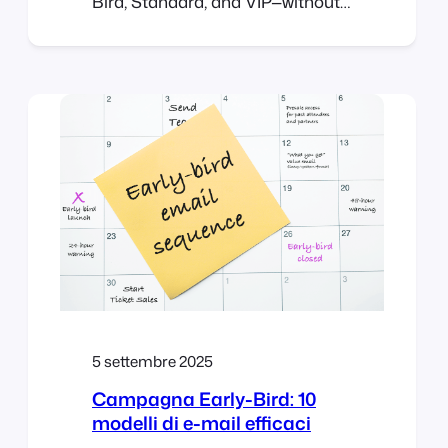
Bird, Standard, and VIP—without
additional plugins. With
FooEvents and WooCommerce,
you can build tiers as product
variations, set prices and stock
per tier, and collect attendee
details per ticket. This post
shows you how to set it up and
validate it from start to finish….
5 settembre 2025
Campagna Early-Bird: 10
modelli di e-mail efficaci