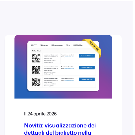
Il 24 aprile 2026
Novità: visualizzazione dei
dettagli del biglietto nella