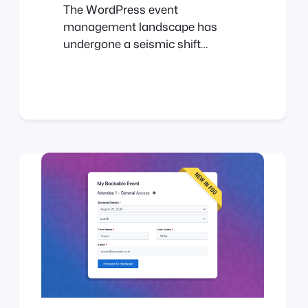
The WordPress event
management landscape has
undergone a seismic shift
recently. For years, The Events
Calendar was the default choice
for many. But lately, the
community has been buzzing
with a different kind of energy—
and it’s not the good kind. If
you’ve been feeling the
“corporate chill” from your
current plugin provider, you aren’t
alone….