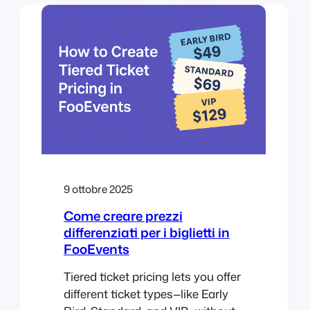
physical venue using one central
event management system. This
post covers how to set up and
manage hybrid events that feel
cohesive and…
9 ottobre 2025
Come creare prezzi
differenziati per i biglietti in
FooEvents
Tiered ticket pricing lets you offer
different ticket types—like Early