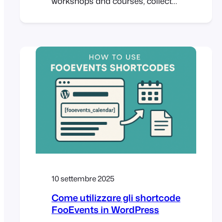
workshops and courses, collect
attendee details, manage multi-
date events, and check in
attendees on the day of the
event. This guide shows setup
steps, page placement tips,
recurring-session options, and
validation checks before launch.
Introduction Workshops usually
run on tight timelines. You need
clear schedules, simple sign-ups,
and accurate…
10 settembre 2025
Come utilizzare gli shortcode
FooEvents in WordPress