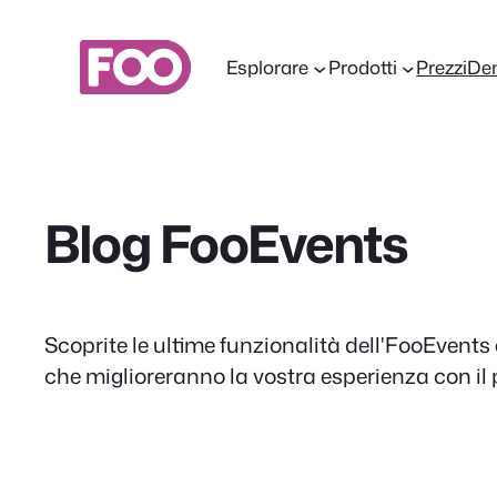
Vai
al
Esplorare
Prodotti
Prezzi
De
contenuto
Blog FooEvents
Scoprite le ultime funzionalità dell'FooEvents 
che miglioreranno la vostra esperienza con il 