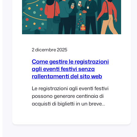
2 dicembre 2025
Come gestire le registrazioni
agli eventi festivi senza
rallentamenti del sito web
Le registrazioni agli eventi festivi
possono generare centinaia di
acquisti di biglietti in un breve
lasso di tempo. Se il tuo negozio
WooCommerce non è preparato,
potrebbero verificarsi
rallentamenti delle pagine e errori