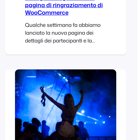
pagina di ringraziamento di
WooCommerce
Qualche settimana fa abbiamo
lanciato la nuova pagina dei
dettagli dei partecipanti e la
nuova procedura di pagamento.
Si è trattato di un aggiornamento
fondamentale che ha migliorato
l’esperienza di acquisto dei
biglietti e garantito la piena
compatibilità sia con il blocco di
pagamento WooCommerce sia
con le procedure di pagamento
classiche. Ora che questi
elementi fondamentali sono stati
implementati, abbiamo
concentrato la nostra attenzione