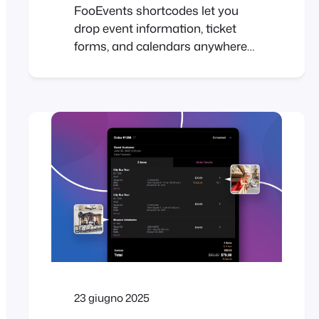
FooEvents shortcodes let you
drop event information, ticket
forms, and calendars anywhere
in your WordPress site without
custom coding. They’re flexible,
beginner-friendly, and give you
control over how event content
shows up. This guide walks you
through the main shortcodes,
when to use them, and where to
find extra help. Introduction If
you’ve spent time…
23 giugno 2025