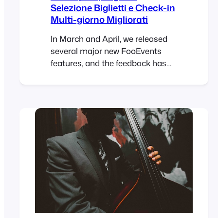
Selezione Biglietti e Check-in
Multi-giorno Migliorati
In March and April, we released
several major new FooEvents
features, and the feedback has
been fantastic. Building on that
momentum, our May release
includes three popular feature
requests that many FooEvents
customers have been asking for.
New Table Variation Layout
Option We’ve added a new table
variation display option that
shows WooCommerce
variations in…