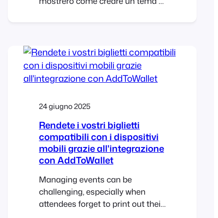
mostrerò come creare un tema di
biglietto personalizzato per
Halloween e renderlo nostro.
Modificando un semplice
modello e i CSS, trasformeremo il
tema del biglietto del padiglione
in un design spettrale, ispirato ad
Halloween e perfetto per
24 giugno 2025
Rendete i vostri biglietti
compatibili con i dispositivi
mobili grazie all'integrazione
con AddToWallet
Managing events can be
challenging, especially when
attendees forget to print out their
tickets or struggle to find them in