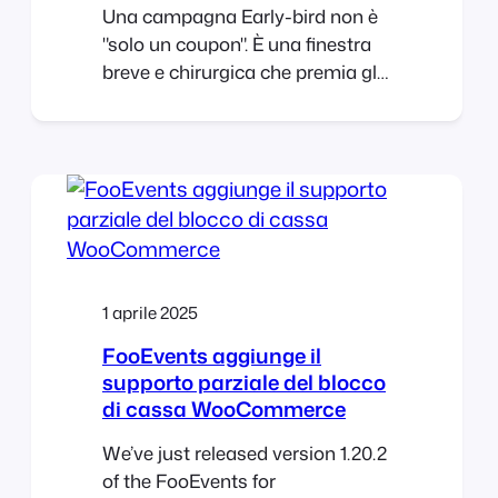
Una campagna Early-bird non è
"solo un coupon". È una finestra
breve e chirurgica che premia gli
acquirenti decisi e dà il via allo
slancio, senza insegnare a tutti
ad aspettare la vendita. Qui di
seguito trovate un piano pratico,
giorno per giorno, che potete
inserire nel vostro calendario,
oltre a bozze di e-mail pronte per
la copia. Funziona benissimo con
1 aprile 2025
WooCommerce e FooEvents
(stock
FooEvents aggiunge il
supporto parziale del blocco
di cassa WooCommerce
We’ve just released version 1.20.2
of the FooEvents for