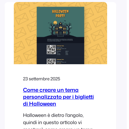
friendly, professional, well-
organized event for its members.
FooEvents delivered the same
core toolkit used by much larger
events—QR tickets, seating tiers,
rapid check-ins,…
23 settembre 2025
Come creare un tema
personalizzato per i biglietti
di Halloween
Halloween è dietro l'angolo,
quindi in questo articolo vi