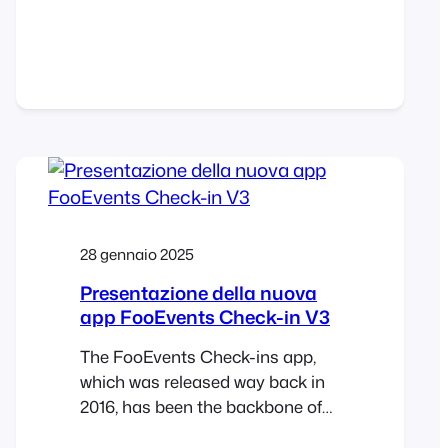
their inbox at the door. To help
solve this, FooEvents now
integrates with AddToWallet,
making it possible for attendees
to store their tickets directly in
Apple Wallet or Google Wallet on
their mobile phones. A…
28 gennaio 2025
Presentazione della nuova
app FooEvents Check-in V3
The FooEvents Check-ins app,
which was released way back in
2016, has been the backbone of
event check-ins for thousands of