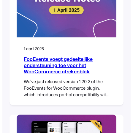
1 april 2025
FooEvents voegt gedeeltelijke
ondersteuning toe voor het
WooCommerce afrekenblok
We’ve just released version 1.20.2 of the
FooEvents for WooCommerce plugin,
which introduces partial compatibility with
the new WooCommerce Checkout and
Cart blocks. To take full advantage of this
update, please ensure all your installed
FooEvents extensions are also updated to
their latest versions. This update makes it