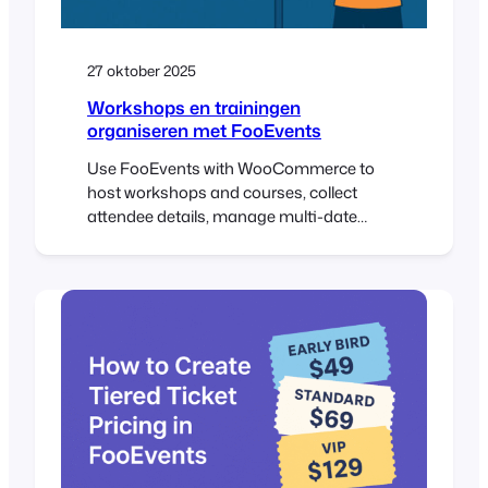
27 oktober 2025
Workshops en trainingen
organiseren met FooEvents
Use FooEvents with WooCommerce to
host workshops and courses, collect
attendee details, manage multi-date
events, and check in attendees on the day
of the event. This guide shows setup
steps, page placement tips, recurring-
session options, and validation checks
before launch. Introduction Workshops
usually run on tight timelines. You need
clear schedules, simple sign-ups, and
accurate…