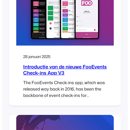
possible to use the new WooCommerce
Checkout…
28 januari 2025
Introductie van de nieuwe FooEvents
Check-ins App V3
The FooEvents Check-ins app, which was
released way back in 2016, has been the
backbone of event check-ins for
thousands of FooEvents customers—
checking in over 15 million tickets to date.
It has evolved considerably since the initial
launch and we’re thrilled to unveil a
completely rebuilt FooEvents Check-ins