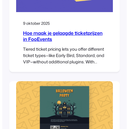
9 oktober 2025
Hoe maak je gelaagde ticketprijzen
in FooEvents
Tiered ticket pricing lets you offer different
ticket types—like Early Bird, Standard, and
VIP—without additional plugins. With
FooEvents and WooCommerce, you can
build tiers as product variations, set prices
and stock per tier, and collect attendee
details per ticket. This post shows you
how to set it up and validate it from start to
finish….