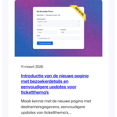
R&B duo, the solution was moving tickets
out of the inbox and directly into their
attendees’ mobile wallets….
11 maart 2026
Introductie van de nieuwe pagina
met bezoekerdetails en
eenvoudigere updates voor
ticketthema's
Maak kennis met de nieuwe pagina met
deelnemersgegevens, eenvoudigere
updates van ticketthema’s,