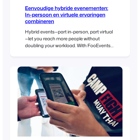
Eenvoudige hybride evenementen:
In-persoon en virtuele ervaringen
combineren
Hybrid events—part in-person, part virtual
—let you reach more people without
doubling your workload. With FooEvents
and WooCommerce, you can sell tickets,
check in guests, and host live sessions
online or at a physical venue using one
central event management system. This
post covers how to set up and manage
hybrid events that feel cohesive and…