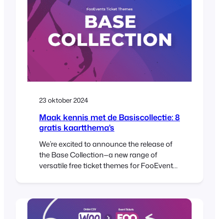
App (version 3.0.0), which will begin rolling…
23 oktober 2024
Maak kennis met de Basiscollectie: 8
gratis kaartthema's
We’re excited to announce the release of
the Base Collection—a new range of
versatile free ticket themes for FooEvents.
When using the FooEvents for
WooCommerce plugin to sell ticket,
attendees receive an HTML ticket email
after purchasing a ticket. Ticket themes