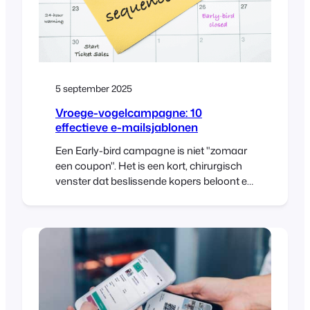
5 september 2025
Vroege-vogelcampagne: 10
effectieve e-mailsjablonen
Een Early-bird campagne is niet "zomaar
een coupon". Het is een kort, chirurgisch
venster dat beslissende kopers beloont en
een impuls geeft, zonder iedereen te leren
wachten op een verkoop. Hieronder vind je
een praktisch dag-voor-dagplan dat je in
je agenda kunt zetten, plus kant-en-klare
e-mailontwerpen. Werkt uitstekend met
WooCommerce en FooEvents (voorraad