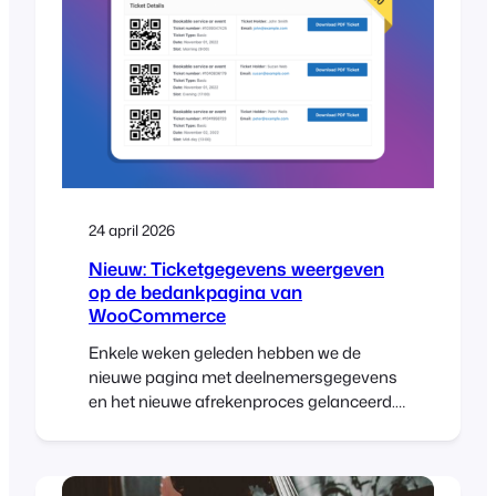
provider, you aren’t alone….
24 april 2026
Nieuw: Ticketgegevens weergeven
op de bedankpagina van
WooCommerce
Enkele weken geleden hebben we de
nieuwe pagina met deelnemersgegevens
en het nieuwe afrekenproces gelanceerd.
Dit was een cruciale update die de ervaring
bij het kopen van tickets heeft verbeterd
en volledige compatibiliteit garandeert