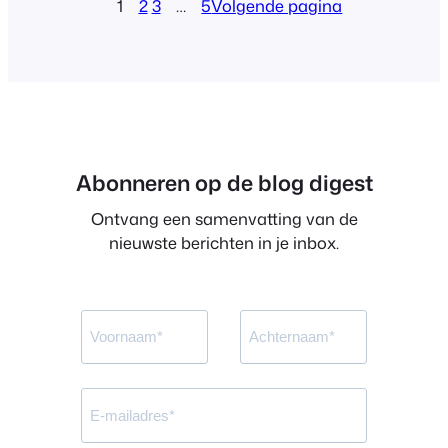
1
2
3
…
5
Volgende pagina
Event Listing Block. It has been a massive
hit and…
Abonneren op de blog digest
Ontvang een samenvatting van de
nieuwste berichten in je inbox.