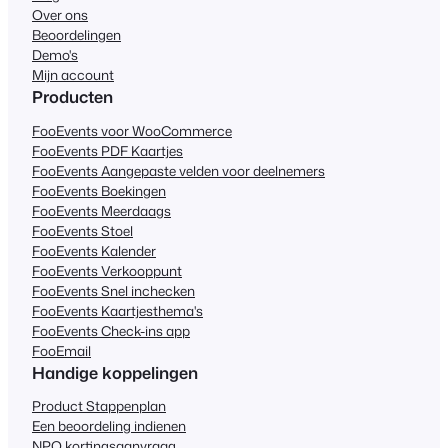
Over ons
Beoordelingen
Demo's
Mijn account
Producten
FooEvents voor WooCommerce
FooEvents PDF Kaartjes
FooEvents Aangepaste velden voor deelnemers
FooEvents Boekingen
FooEvents Meerdaags
FooEvents Stoel
FooEvents Kalender
FooEvents Verkooppunt
FooEvents Snel inchecken
FooEvents Kaartjesthema's
FooEvents Check-ins app
FooEmail
Handige koppelingen
Product Stappenplan
Een beoordeling indienen
NPO kortingsaanvraag