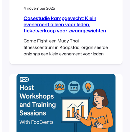
4 november 2025
Casestudie kampgevecht: Klein
evenement alleen voor leden,
ticketverkoop voor zwaargewichten
Camp Fight, een Muay Thai
fitnesscentrum in Kaapstad, organiseerde
onlangs een klein evenement voor leden
en genodigden. Het doel was niet om
grote volumes na te jagen, maar om een
vriendelijk, professioneel, goed
georganiseerd evenement te organiseren
voor haar leden. FooEvents leverde
dezelfde kern toolkit gebruikt door veel
grotere evenementen-QR tickets,
zitniveaus, snelle check-ins, [...]