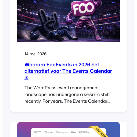
We’ve added a new table variation display
option that shows WooCommerce
variations in…
14 mei 2026
Waarom FooEvents in 2026 het
alternatief voor The Events Calendar
is
The WordPress event management
landscape has undergone a seismic shift
recently. For years, The Events Calendar
was the default choice for many. But lately,
the community has been buzzing with a
different kind of energy—and it’s not the
good kind. If you’ve been feeling the
“corporate chill” from your current plugin