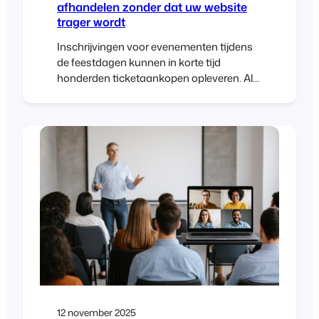
afhandelen zonder dat uw website
trager wordt
Inschrijvingen voor evenementen tijdens
de feestdagen kunnen in korte tijd
honderden ticketaankopen opleveren. Als
je WooCommerce-winkel hier niet op is
voorbereid, kan dit leiden tot trage
pagina’s en mislukte afrekeningen. Met de
juiste hosting, cachingregels en
FooEvents-configuratie kun je pieken in
het verkeer tijdens de feestdagen
opvangen, de prestaties waarborgen en
ervoor zorgen dat de inschrijvingen soepel
blijven verlopen. Inleiding Kerstmarkten,
foto's met de kerstman […]
12 november 2025