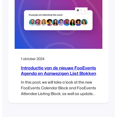
the original orders. Let’s get started! So,
you created…
1 oktober 2024
Introductie van de nieuwe FooEvents
Agenda en Aanwezigen Lijst Blokken
In this post, we will take a look at the new
FooEvents Calendar Block and FooEvents
Attendee Listing Block, as well as updates
to the FooEvents Express Check-ins
plugin and FooEvents Ticket Importer.
Earlier this year, we released our first
WordPress block called the FooEvents