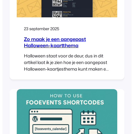
23 september 2025
Zo maak je een aangepast
Halloween-kaartthema
Halloween staat voor de deur, dus in dit
artikel laat ik je zien hoe je een aangepast
Halloween-kaartjesthema kunt maken en
naar je hand kunt zetten. Door een
eenvoudige sjabloon en CSS aan te
passen, transformeren we het Pavilion
Ticket Theme in een griezelig, op
Halloween geïnspireerd ontwerp dat
perfect is voor je volgende Halloween-
evenement. A