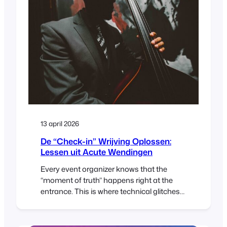
met zowel het WooCommerce Checkout
Block als de klassieke afrekenprocessen.
Nu deze kernonderdelen zijn
geïmplementeerd, richten we onze
aandacht op veelgevraagde functies
13 april 2026
De “Check-in” Wrijving Oplossen:
Lessen uit Acute Wendingen
Every event organizer knows that the
“moment of truth” happens right at the
entrance. This is where technical glitches
or misplaced tickets can create immediate
bottlenecks. For Elasea and Sadiki from
Acute Inflections, New York’s premier jazzy