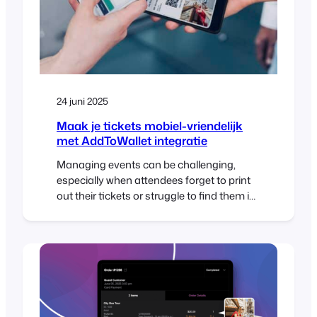
24 juni 2025
Maak je tickets mobiel-vriendelijk
met AddToWallet integratie
Managing events can be challenging,
especially when attendees forget to print
out their tickets or struggle to find them in
their inbox at the door. To help solve this,
FooEvents now integrates with
AddToWallet, making it possible for
attendees to store their tickets directly in
Apple Wallet or Google Wallet on their
mobile phones. A…