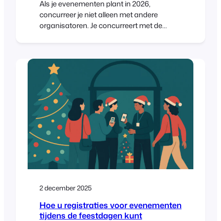
Als je evenementen plant in 2026,
concurreer je niet alleen met andere
organisatoren. Je concurreert met de
agenda's, budgetten, aandachtsspanne
en de “ik beslis later” mentaliteit die nooit
echt is weggeweest. Het goede nieuws:
mensen willen nog steeds komen
opdagen. Ze willen ervaringen die ze
kunnen voelen - muziek, gemeenschap,
leren, feest,
2 december 2025
Hoe u registraties voor evenementen
tijdens de feestdagen kunt