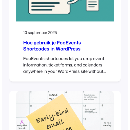
10 september 2025
Hoe gebruik je FooEvents
Shortcodes in WordPress
FooEvents shortcodes let you drop event
information, ticket forms, and calendars
anywhere in your WordPress site without
custom coding. They’re flexible, beginner-
friendly, and give you control over how
event content shows up. This guide walks
you through the main shortcodes, when to
use them, and where to find extra help.
Introduction If you’ve spent time…