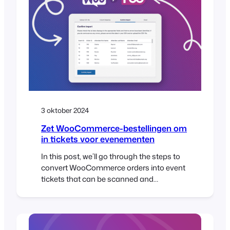
are templates that allow you to customize
the look and feel of these ticket emails….
3 oktober 2024
Zet WooCommerce-bestellingen om
in tickets voor evenementen
In this post, we’ll go through the steps to
convert WooCommerce orders into event
tickets that can be scanned and
managed using FooEvents. We’ll show
you how to export your orders, format
them as a CSV, and import them into
FooEvents to generate tickets linked to