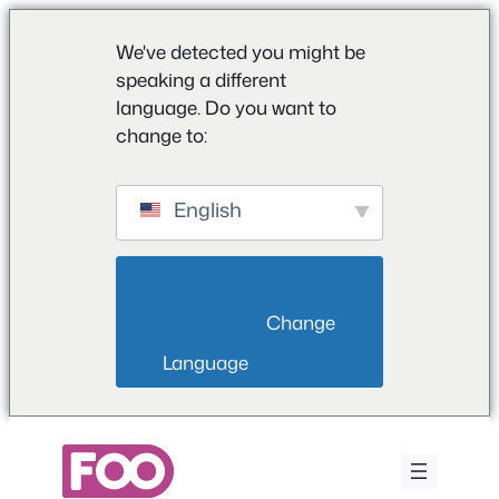
We've detected you might be
speaking a different
language. Do you want to
change to:
English
                        Change 
Language                    
Ga
naar
de