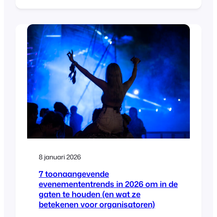
versiemeldingen, beveiliging van de PDF-
ticketmap en een bijgewerkte DOMPDF-
bibliotheek in FooEvents voor
WooCommerce.
8 januari 2026
7 toonaangevende
evenemententrends in 2026 om in de
gaten te houden (en wat ze
betekenen voor organisatoren)