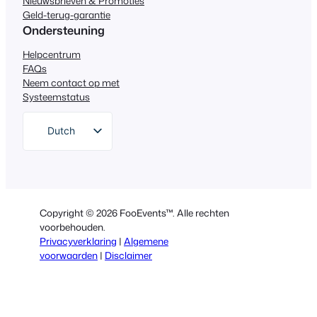
Nieuwsbrieven & Promoties
Geld-terug-garantie
Ondersteuning
Helpcentrum
FAQs
Neem contact op met
Systeemstatus
Dutch
English
German
Spanish
Copyright © 2026 FooEvents™. Alle rechten
Italian
voorbehouden.
Privacyverklaring
|
Algemene
Portuguese
voorwaarden
|
Disclaimer
French
Polish