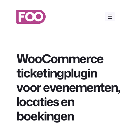
Ga
naar
de
inhoud
WooCommerce
ticketingplugin
voor evenementen,
locaties en
boekingen