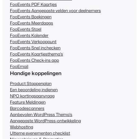
FooEvents PDF Kaartjes
FooEvents Aangepaste velden voor deelnemers
FooEvents Boekingen
FooEvents Meerdaags
FooEvents Stoel
FooEvents Kalender
FooEvents Verkooppunt
FooEvents Snel inchecken
FooEvents Kaartjesthema's
FooEvents Check-ins app
FooEmail
Handige koppelingen
Product Stappenplan
Een beoordeling indienen
NPO kortingsaanvraag
Feature Meldingen
Barcodescanners
Aanbevolen WordPress Thema's
Aangepaste WordPress-ontwikkeling
Webhosting
Ultieme evenementen checklist