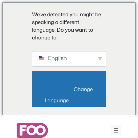
We've detected you might be
speaking a different
language. Do you want to
change to:
English
                        Change 
Language                    
Zum
Inhalt
springen