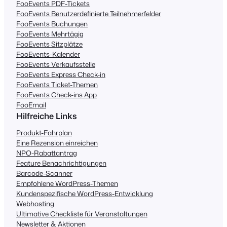
FooEvents PDF-Tickets
FooEvents Benutzerdefinierte Teilnehmerfelder
FooEvents Buchungen
FooEvents Mehrtägig
FooEvents Sitzplätze
FooEvents-Kalender
FooEvents Verkaufsstelle
FooEvents Express Check-in
FooEvents Ticket-Themen
FooEvents Check-ins App
FooEmail
Hilfreiche Links
Produkt-Fahrplan
Eine Rezension einreichen
NPO-Rabattantrag
Feature Benachrichtigungen
Barcode-Scanner
Empfohlene WordPress-Themen
Kundenspezifische WordPress-Entwicklung
Webhosting
Ultimative Checkliste für Veranstaltungen
Newsletter & Aktionen