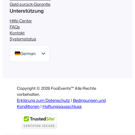
Geld-zurück-Garantie
Unterstützung
Hilfe-Center
FAQs
Kontakt
Systemstatus
German
English
Dutch
Spanish
Copyright © 2026 FooEvents™ Alle Rechte
Italian
vorbehalten.
Erklärung zum Datenschutz
|
Bedingungen und
Portuguese
Konditionen
|
Haftungsausschluss
French
Polish
Greek