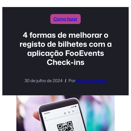
conteúdo
Como fazer
4 formas de melhorar o
registo de bilhetes com a
aplicação FooEvents
Check-ins
30 de julho de 2024
Por
Robin Pietersen