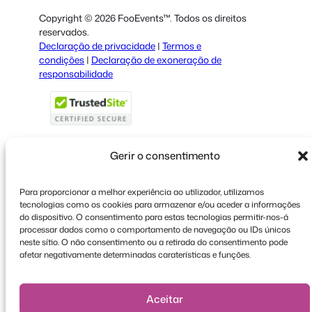
Dutch
Copyright © 2026 FooEvents™. Todos os direitos
Spanish
reservados.
Declaração de privacidade
|
Termos e
Italian
condições
|
Declaração de exoneração de
responsabilidade
French
Polish
Greek
Gerir o consentimento
Para proporcionar a melhor experiência ao utilizador, utilizamos
Faceboo
X
YouT
tecnologias como os cookies para armazenar e/ou aceder a informações
do dispositivo. O consentimento para estas tecnologias permitir-nos-á
processar dados como o comportamento de navegação ou IDs únicos
neste sítio. O não consentimento ou a retirada do consentimento pode
afetar negativamente determinadas caraterísticas e funções.
Aceitar