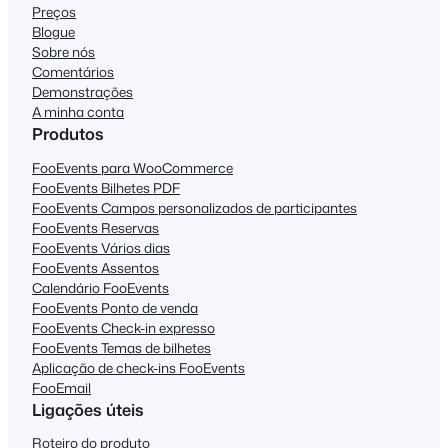
Preços
Blogue
Sobre nós
Comentários
Demonstrações
A minha conta
Produtos
FooEvents para WooCommerce
FooEvents Bilhetes PDF
FooEvents Campos personalizados de participantes
FooEvents Reservas
FooEvents Vários dias
FooEvents Assentos
Calendário FooEvents
FooEvents Ponto de venda
FooEvents Check-in expresso
FooEvents Temas de bilhetes
Aplicação de check-ins FooEvents
FooEmail
Ligações úteis
Roteiro do produto