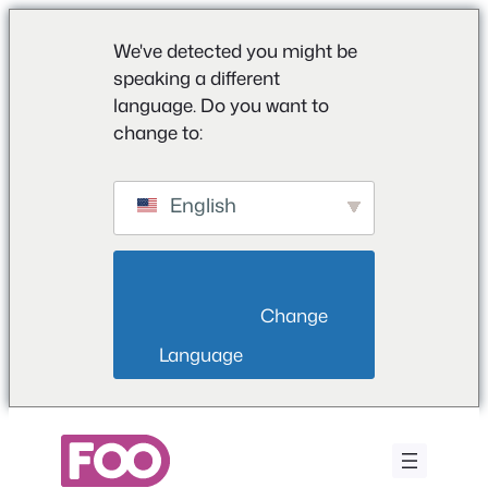
We've detected you might be
speaking a different
language. Do you want to
change to:
English
                        Change 
Language                    
Saltar
para
o