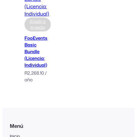
Añadir a
la cesta
FooEvents
Basic
Bundle
(Licencia:
Individual)
R
2,268.10
/
año
Menú
Inicio