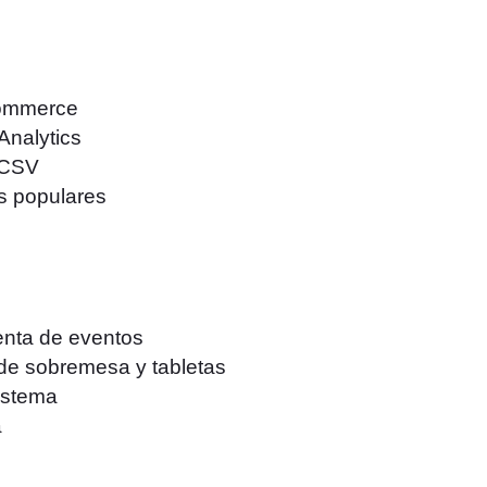
Commerce
nalytics
 CSV
 populares
venta de eventos
de sobremesa y tabletas
sistema
a