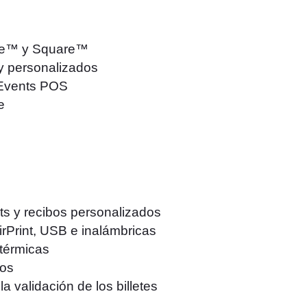
ripe™ y Square™
y personalizados
oEvents POS
e
ets y recibos personalizados
rPrint, USB e inalámbricas
 térmicas
bos
 validación de los billetes