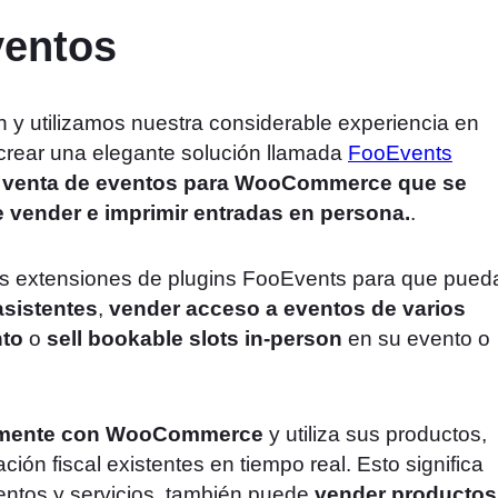
ventos
 y utilizamos nuestra considerable experiencia en
crear una elegante solución llamada
FooEvents
 venta de eventos
para WooCommerce que se
te vender e imprimir entradas en persona.
.
s extensiones de plugins FooEvents para que pued
asistentes
,
vender acceso a eventos de varios
nto
o
sell bookable slots in-person
en su evento o
almente con WooCommerce
y utiliza sus productos,
ación fiscal existentes en tiempo real. Esto significa
ntos y servicios, también puede
vender productos