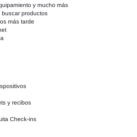
 equipamiento y mucho más
o buscar productos
los más tarde
net
da
spositivos
ets y recibos
tuita Check-ins