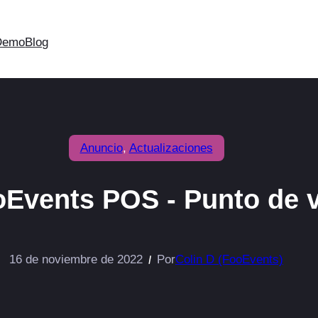
Demo
Blog
Anuncio
, 
Actualizaciones
oEvents POS - Punto de v
16 de noviembre de 2022
Por
Colin D (FooEvents)