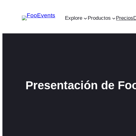
Saltar
al
Explore
Productos
Precios
contenido
Presentación de Fo