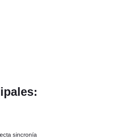
ipales:
fecta sincronía