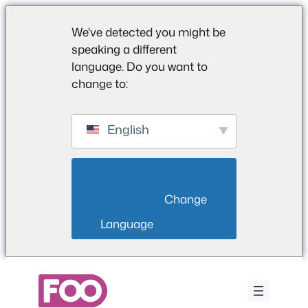
We've detected you might be
speaking a different
language. Do you want to
change to:
English
                        Change 
Language                    
Aller
au
contenu