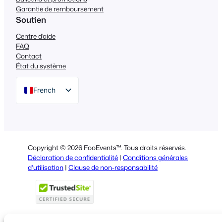
Garantie de remboursement
Soutien
Centre d'aide
FAQ
Contact
État du système
French
English
German
Dutch
Copyright © 2026 FooEvents™. Tous droits réservés.
Spanish
Déclaration de confidentialité
|
Conditions générales
d'utilisation
|
Clause de non-responsabilité
Italian
Portuguese
Polish
Greek