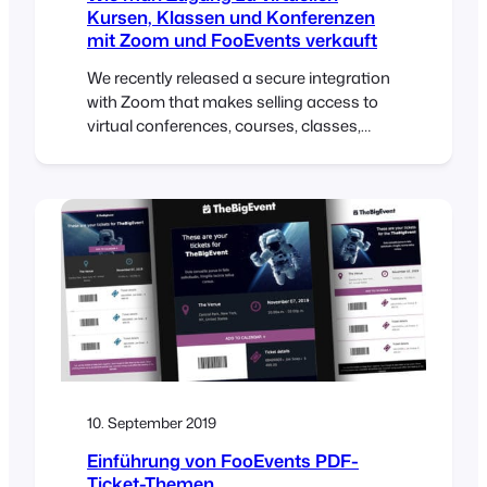
Kursen, Klassen und Konferenzen
mit Zoom und FooEvents verkauft
We recently released a secure integration
with Zoom that makes selling access to
virtual conferences, courses, classes,
meetings and webinars an effortless
process. As a follow up to this release, we
have compiled various use case guides
that outline how to setup various types of
virtual events using FooEvents and Zoom.
Each use cases outlines…
10. September 2019
Einführung von FooEvents PDF-
Ticket-Themen