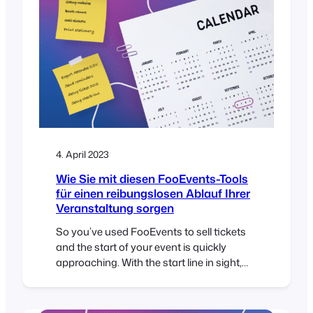
using FooEvents to manage your…
4. April 2023
Wie Sie mit diesen FooEvents-Tools
für einen reibungslosen Ablauf Ihrer
Veranstaltung sorgen
So you’ve used FooEvents to sell tickets
and the start of your event is quickly
approaching. With the start line in sight,
you will need to make sure that you are
ready to provide your attendees with a
smooth and seamless experience on the