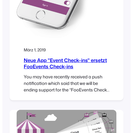
März 1, 2019
Neue App "Event Check-ins" ersetzt
FooEvents Check-ins
You may have recently received a push
notification which said that we will be
ending support for the “FooEvents Check-
ins” app and removing it from the App
Store on 26 March 2019. Well, please don’t
be alarmed because this is not bad news.
You see, there are currently two different
versions of the FooEvents app in the…