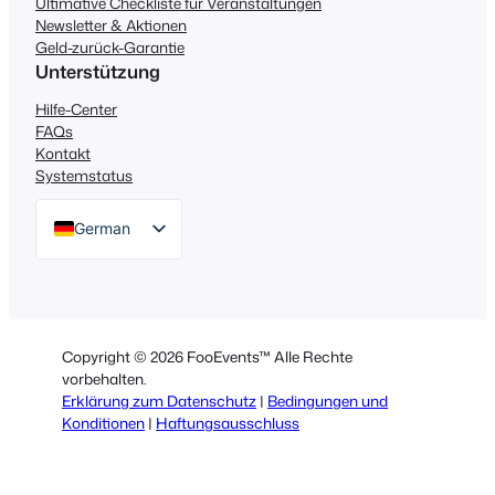
Ultimative Checkliste für Veranstaltungen
Newsletter & Aktionen
Geld-zurück-Garantie
Unterstützung
Hilfe-Center
FAQs
Kontakt
Systemstatus
German
English
Dutch
Spanish
Copyright © 2026 FooEvents™ Alle Rechte
Italian
vorbehalten.
Erklärung zum Datenschutz
|
Bedingungen und
Portuguese
Konditionen
|
Haftungsausschluss
French
Polish