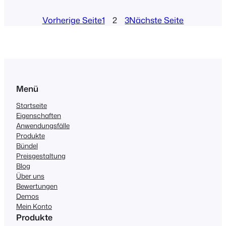
WooCommerce and find the whole mix of
software a bit intimidating. Fear not, we
Vorherige Seite
1
2
3
Nächste Seite
have written a short guide that will…
Menü
Startseite
Eigenschaften
Anwendungsfälle
Produkte
Bündel
Preisgestaltung
Blog
Über uns
Bewertungen
Demos
Mein Konto
Produkte