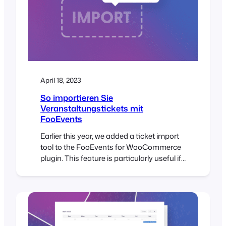
April 18, 2023
So importieren Sie
Veranstaltungstickets mit
FooEvents
Earlier this year, we added a ticket import
tool to the FooEvents for WooCommerce
plugin. This feature is particularly useful if
you need to transfer a large number of
tickets from an existing system or
spreadsheet when planning an event. With
the FooEvents ticket importer, you can
import tickets in bulk using a CSV
(comma-separated…