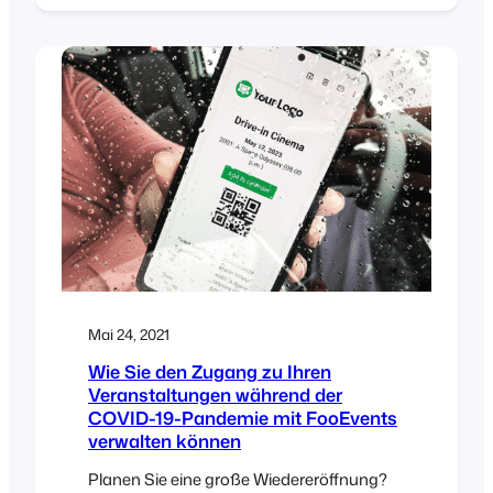
Sie mit FooEvents Konferenzen,
mehrtägige Veranstaltungen, buchbare
Dienstleistungen sowie Veranstaltungen
mit Sitzplatzauswahl erstellen können.
Außerdem werfen wir einen kurzen Blick
auf die Ticketverwaltung und die
FooEvents-Berichtstools.
Mai 24, 2021
Wie Sie den Zugang zu Ihren
Veranstaltungen während der
COVID-19-Pandemie mit FooEvents
verwalten können
Planen Sie eine große Wiedereröffnung?