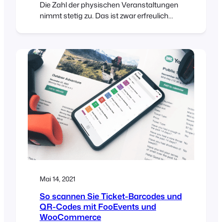
Die Zahl der physischen Veranstaltungen
nimmt stetig zu. Das ist zwar erfreulich
und (hoffentlich) ein Zeichen für die
Zukunft, aber die meisten
Veranstaltungsorte müssen nach wie vor
strenge Richtlinien einhalten, um die
Verbreitung von COVID-19 zu verhindern.
In diesem Artikel gehen wir durch
Mai 14, 2021
So scannen Sie Ticket-Barcodes und
QR-Codes mit FooEvents und
WooCommerce