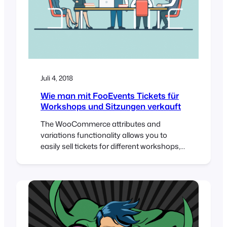
Juli 4, 2018
Wie man mit FooEvents Tickets für
Workshops und Sitzungen verkauft
The WooCommerce attributes and
variations functionality allows you to
easily sell tickets for different workshops,
sessions and groups. In this tutorial, we’re
going to create an event that includes 5
different workshops, each able to
accommodate 50 attendees. Attendees
will purchase a ticket for the main event
and specify which workshops they would
like to…