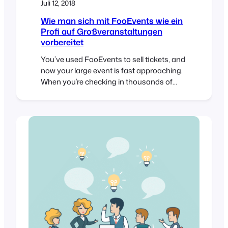
Juli 12, 2018
Wie man sich mit FooEvents wie ein
Profi auf Großveranstaltungen
vorbereitet
You’ve used FooEvents to sell tickets, and
now your large event is fast approaching.
When you’re checking in thousands of
attendees at an event, every second
counts. Even if you have less than 1,000
attendees, a delay of a single second for
each check-in amounts to over 16 minutes
of lost time. In this post…