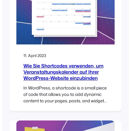
11. April 2023
Wie Sie Shortcodes verwenden, um
Veranstaltungskalender auf Ihrer
WordPress-Website einzubinden
In WordPress, a shortcode is a small piece
of code that allows you to add dynamic
content to your pages, posts, and widgets.
Shortcodes are represented by square
brackets [ ] and are used to embed
various types of content such as images,
audio, video, forms, and more. If you’re