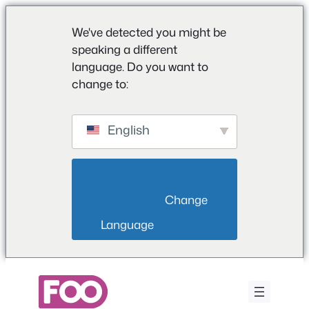
We've detected you might be
speaking a different
language. Do you want to
change to:
English
                        Change 
Language                    
Zum
Inhalt
springen