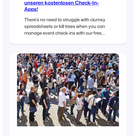
unseren kostenlosen Check-In-
Apps!
There’s no need to struggle with clumsy
spreadsheets or kill trees when you can
manage event check-ins with our free,
easy to use iOS and Android apps. The
FooEvents Check-ins apps gives you the
tools to manage access to your events
like a pro. View all attendees registered for
your event View attendee information
Search…