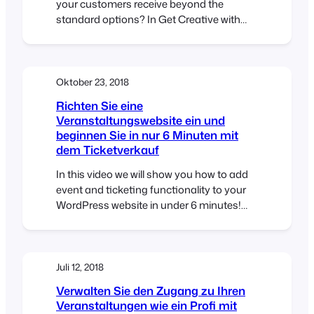
your customers receive beyond the
standard options? In Get Creative with
FooEvents Ticket Themes – Part 1 we
explained what FooEvents Ticket Themes
are and how to use them. In this post we
will show you how you can access and
Oktober 23, 2018
modify the source files for the…
Richten Sie eine
Veranstaltungswebsite ein und
beginnen Sie in nur 6 Minuten mit
dem Ticketverkauf
In this video we will show you how to add
event and ticketing functionality to your
WordPress website in under 6 minutes!
Using WooCommerce and FooEvents we
will add ticket selling capabilities to a
standard WordPress website. At the end
of the video, we will purchase a ticket and
Juli 12, 2018
make payment using PayPal. We hope…
Verwalten Sie den Zugang zu Ihren
Veranstaltungen wie ein Profi mit