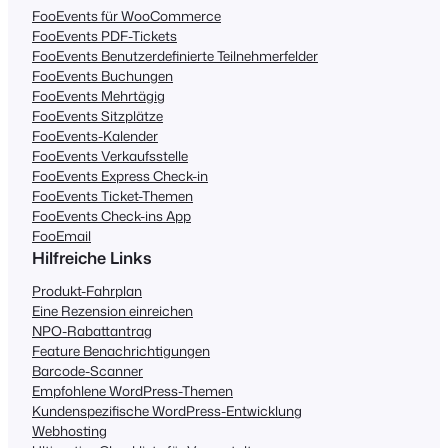
FooEvents für WooCommerce
FooEvents PDF-Tickets
FooEvents Benutzerdefinierte Teilnehmerfelder
FooEvents Buchungen
FooEvents Mehrtägig
FooEvents Sitzplätze
FooEvents-Kalender
FooEvents Verkaufsstelle
FooEvents Express Check-in
FooEvents Ticket-Themen
FooEvents Check-ins App
FooEmail
Hilfreiche Links
Produkt-Fahrplan
Eine Rezension einreichen
NPO-Rabattantrag
Feature Benachrichtigungen
Barcode-Scanner
Empfohlene WordPress-Themen
Kundenspezifische WordPress-Entwicklung
Webhosting