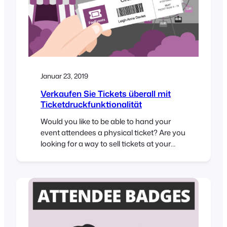
Januar 23, 2019
Verkaufen Sie Tickets überall mit
Ticketdruckfunktionalität
Would you like to be able to hand your
event attendees a physical ticket? Are you
looking for a way to sell tickets at your
event or perhaps to a class or tour? We’ve
got you covered! The new FooEvents
“Print Tickets” functionality is now a
standard feature in FooEvents for
WooCommerce which allows you to…