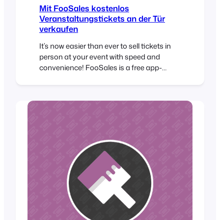
Mit FooSales kostenlos
Veranstaltungstickets an der Tür
verkaufen
It’s now easier than ever to sell tickets in
person at your event with speed and
convenience! FooSales is a free app-
based point of sale (POS) system for
WooCommerce from the same team that
brought you FooEvents which turns your
iPad or Android tablet into a mobile cash
register. FooSales enables
WooCommerce store owners to…