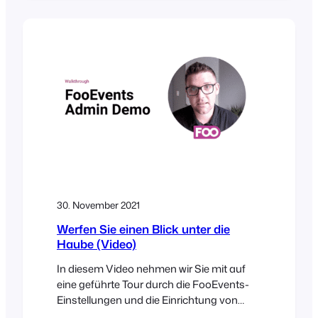
websites in record time. To help illustrate
this, I challenged myself to build a
sophisticated WordPress conference
website in under 30 minutes. The Brief The
30-Minute Challenge Given the…
30. November 2021
Werfen Sie einen Blick unter die
Haube (Video)
In diesem Video nehmen wir Sie mit auf
eine geführte Tour durch die FooEvents-
Einstellungen und die Einrichtung von
Veranstaltungen. Sie werden sehen, wie