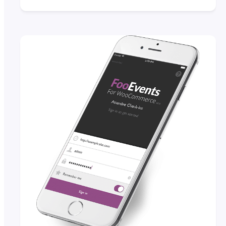
and steady flow of attendee
check-ins is critical, and if not
done efficiently, it could lead to
lengthy lines and angry
customers. To help speed up
attendee check-ins, FooEvents
automatically adds a unique
barcode to each ticket. These…