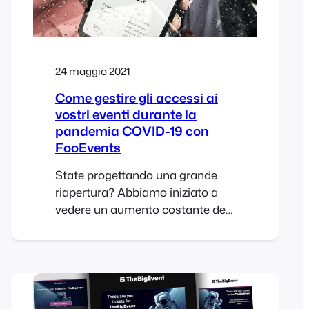
24 maggio 2021
Come gestire gli accessi ai
vostri eventi durante la
pandemia COVID-19 con
FooEvents
State progettando una grande
riapertura? Abbiamo iniziato a
vedere un aumento costante del
numero di eventi fisici. Sebbene
questo sia un fatto positivo e (si
spera) un segno delle cose che
verranno, la maggior parte dei
locali deve ancora seguire linee