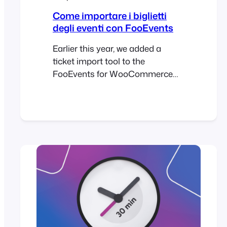
Come importare i biglietti
degli eventi con FooEvents
Earlier this year, we added a
ticket import tool to the
FooEvents for WooCommerce
plugin. This feature is particularly
useful if you need to transfer a
large number of tickets from an
existing system or spreadsheet
when planning an event. With the
FooEvents ticket importer, you
can import tickets in bulk using a
CSV (comma-separated…