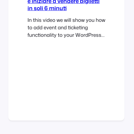
e iniziare a vendere biglietti
in soli 6 minuti
In this video we will show you how
to add event and ticketing
functionality to your WordPress
website in under 6 minutes!
Using WooCommerce and
FooEvents we will add ticket
selling capabilities to a standard
WordPress website. At the end of
the video, we will purchase a
ticket and make payment using
PayPal. We hope…