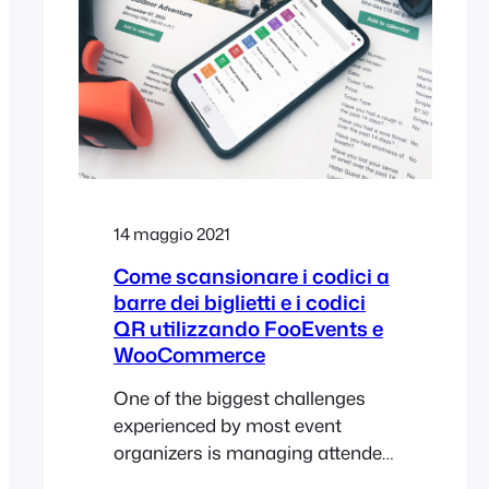
under 30 minutes. The Brief The
30-Minute Challenge Given the…
14 maggio 2021
Come scansionare i codici a
barre dei biglietti e i codici
QR utilizzando FooEvents e
WooCommerce
One of the biggest challenges
experienced by most event
organizers is managing attendee
access. Ensuring an organized