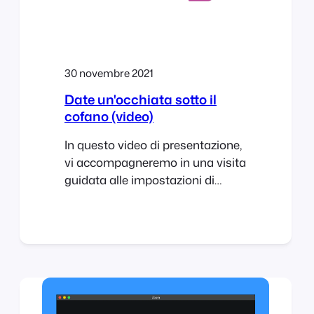
30 novembre 2021
Date un'occhiata sotto il
cofano (video)
In questo video di presentazione,
vi accompagneremo in una visita
guidata alle impostazioni di
FooEvents e alla configurazione
dell'evento. Vedrete come
FooEvents può essere utilizzato
per creare conferenze, eventi di
più giorni, servizi prenotabili ed
eventi con selezione di posti a
sedere. Daremo inoltre una breve