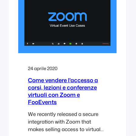
occhiata alla gestione dei biglietti
e agli strumenti di reporting di
FooEvents.
24 aprile 2020
Come vendere l'accesso a
corsi, lezioni e conferenze
virtuali con Zoom e
FooEvents
We recently released a secure
integration with Zoom that
makes selling access to virtual