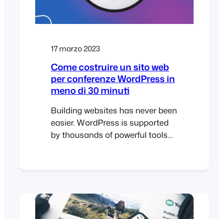
17 marzo 2023
Come costruire un sito web
per conferenze WordPress in
meno di 30 minuti
Building websites has never been
easier. WordPress is supported
by thousands of powerful tools
that are easy to use and make it
possible to build professional
websites in record time. To help
illustrate this, I challenged myself
to build a sophisticated
WordPress conference website in