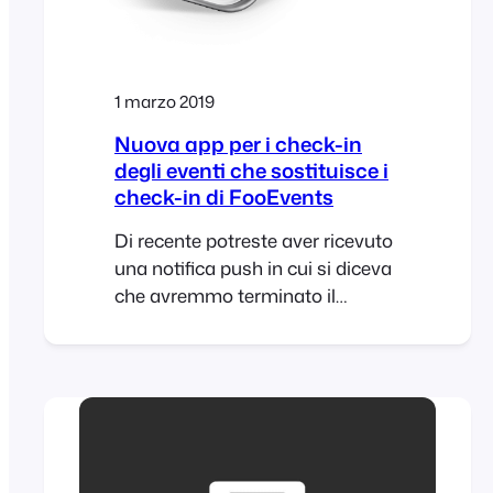
1 marzo 2019
Nuova app per i check-in
degli eventi che sostituisce i
check-in di FooEvents
Di recente potreste aver ricevuto
una notifica push in cui si diceva
che avremmo terminato il
supporto per l'app "FooEvents
Check-in" e l'avremmo rimossa
dall'App Store il 26 marzo 2019.
Non allarmatevi, perché non si
tratta di una cattiva notizia.
Attualmente esistono due
versioni diverse dell'app