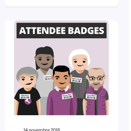
how you can take advantage of
this exciting…
14 novembre 2018