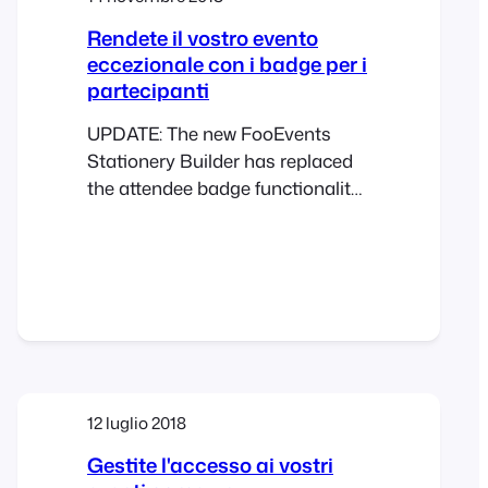
Rendete il vostro evento
eccezionale con i badge per i
partecipanti
UPDATE: The new FooEvents
Stationery Builder has replaced
the attendee badge functionality
and you can now design and
print custom name tags,
wristbands, tickets, badges and
personalized labels through an
intuitive drag & drop interface.
Would you like name tags,
badges or personalized labels for
the attendees at your event? We
12 luglio 2018
thought so! This is…
Gestite l'accesso ai vostri