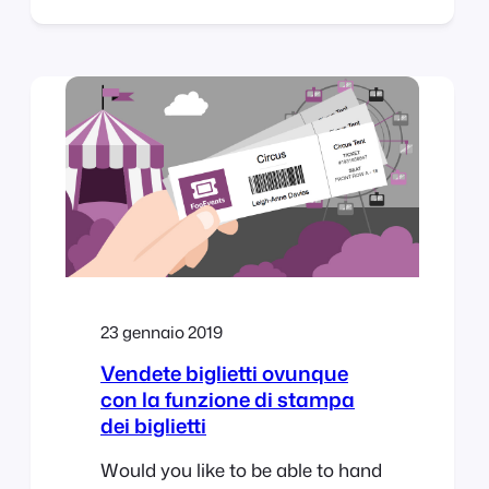
conferences, courses, classes,
meetings and webinars an
effortless process. As a follow up
to this release, we have compiled
various use case guides that
outline how to setup various
types of virtual events using
FooEvents and Zoom. Each use
cases outlines…
23 gennaio 2019
Vendete biglietti ovunque
con la funzione di stampa
dei biglietti
Would you like to be able to hand