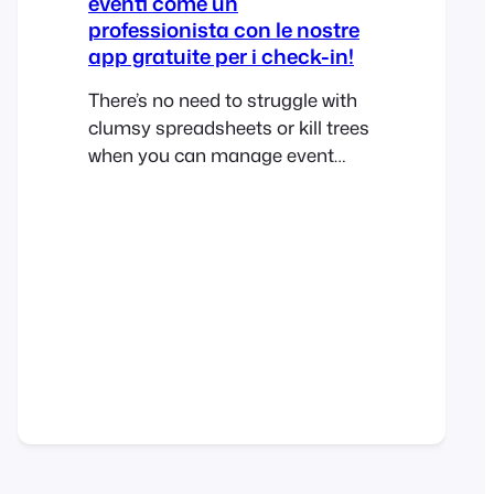
eventi come un
professionista con le nostre
app gratuite per i check-in!
There’s no need to struggle with
clumsy spreadsheets or kill trees
when you can manage event
check-ins with our free, easy to
use iOS and Android apps. The
FooEvents Check-ins apps gives
you the tools to manage access
to your events like a pro. View all
attendees registered for your
event View attendee information
Search…