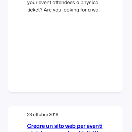
your event attendees a physical
ticket? Are you looking for a way
to sell tickets at your event or
perhaps to a class or tour? We’ve
got you covered! The new
FooEvents “Print Tickets”
functionality is now a standard
feature in FooEvents for
WooCommerce which allows you
to…
23 ottobre 2018
Creare un sito web per eventi