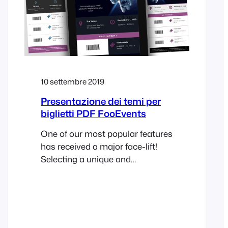
guida rigorose volte a ridurre la
diffusione della COVID-19. In
questo articolo, esaminiamo
10 settembre 2019
Presentazione dei temi per
biglietti PDF FooEvents
One of our most popular features
has received a major face-lift!
Selecting a unique and
customizable ticket theme for
your HTML tickets has been part
of FooEvents for a while but now
it is possible to do the same with
PDF tickets! Read on to find out