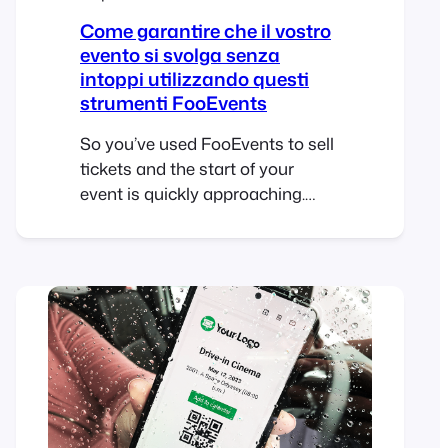
Come garantire che il vostro
evento si svolga senza
intoppi utilizzando questi
strumenti FooEvents
So you’ve used FooEvents to sell
tickets and the start of your
event is quickly approaching.
With the start line in sight, you
will need to make sure that you
are ready to provide your
attendees with a smooth and
seamless experience on the day
of the event. In this post, we’ll
guide you through…