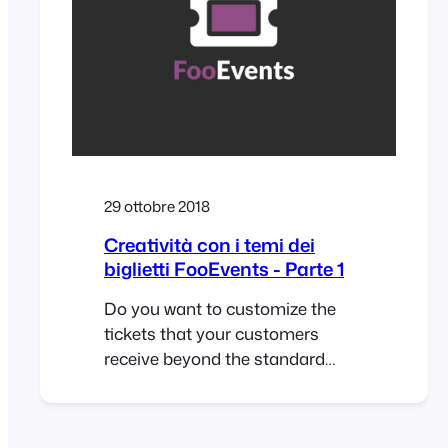
FooEvents nell'App Store.
29 ottobre 2018
Creatività con i temi dei
biglietti FooEvents - Parte 1
Do you want to customize the
tickets that your customers
receive beyond the standard
options? In Get Creative with
FooEvents Ticket Themes – Part
1 we explained what FooEvents