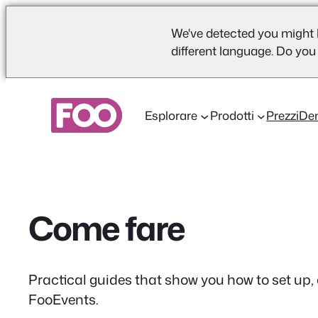
We've detected you might 
different language. Do you
Vai
al
Esplorare
Prodotti
Prezzi
De
contenuto
Come fare
Practical guides that show you how to set up,
FooEvents.