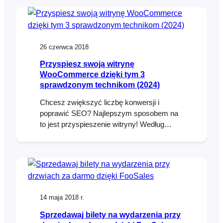
different workshops, each able to
accommodate 50 attendees. Attendees will
purchase a ticket for the main event and
specify which workshops they would like
26 czerwca 2018
to…
Przyspiesz swoją witrynę
WooCommerce dzięki tym 3
sprawdzonym technikom (2024)
Chcesz zwiększyć liczbę konwersji i
poprawić SEO? Najlepszym sposobem na
to jest przyspieszenie witryny! Według
skilled.co, 1-sekundowe opóźnienie w
ładowaniu strony może skutkować 11%
spadkiem liczby odsłon i 7% spadkiem
liczby konwersji. Szybkość strony jest
również ważnym czynnikiem rankingowym
14 maja 2018 r.
Sprzedawaj bilety na wydarzenia przy