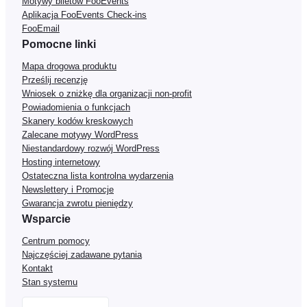
Motywy biletów FooEvents
Aplikacja FooEvents Check-ins
FooEmail
Pomocne linki
Mapa drogowa produktu
Prześlij recenzję
Wniosek o zniżkę dla organizacji non-profit
Powiadomienia o funkcjach
Skanery kodów kreskowych
Zalecane motywy WordPress
Niestandardowy rozwój WordPress
Hosting internetowy
Ostateczna lista kontrolna wydarzenia
Newslettery i Promocje
Gwarancja zwrotu pieniędzy
Wsparcie
Centrum pomocy
Najczęściej zadawane pytania
Kontakt
Stan systemu