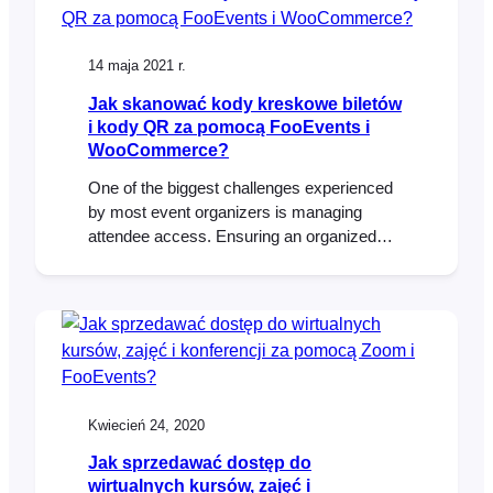
do przestrzegania rygorystycznych
wytycznych mających na celu ograniczenie
rozprzestrzeniania się COVID-19. W tym
14 maja 2021 r.
artykule przedstawiamy
Jak skanować kody kreskowe biletów
i kody QR za pomocą FooEvents i
WooCommerce?
One of the biggest challenges experienced
by most event organizers is managing
attendee access. Ensuring an organized
and steady flow of attendee check-ins is
critical, and if not done efficiently, it could
lead to lengthy lines and angry customers.
To help speed up attendee check-ins,
FooEvents automatically adds a unique
barcode to each ticket. These…
Kwiecień 24, 2020
Jak sprzedawać dostęp do
wirtualnych kursów, zajęć i