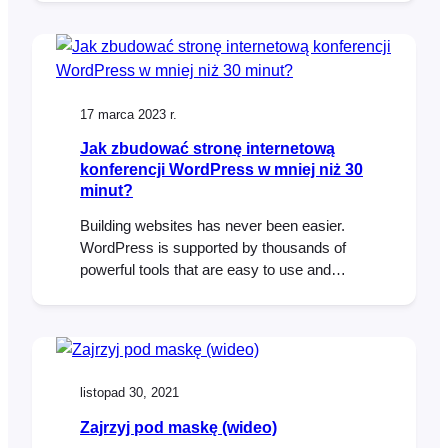
provide your attendees with a smooth and
seamless experience on the day of the
event. In this post, we’ll guide you through…
17 marca 2023 r.
Jak zbudować stronę internetową
konferencji WordPress w mniej niż 30
minut?
Building websites has never been easier.
WordPress is supported by thousands of
powerful tools that are easy to use and
make it possible to build professional
websites in record time. To help illustrate
this, I challenged myself to build a
sophisticated WordPress conference
website in under 30 minutes. The Brief The
listopad 30, 2021
30-Minute Challenge Given the…
Zajrzyj pod maskę (wideo)