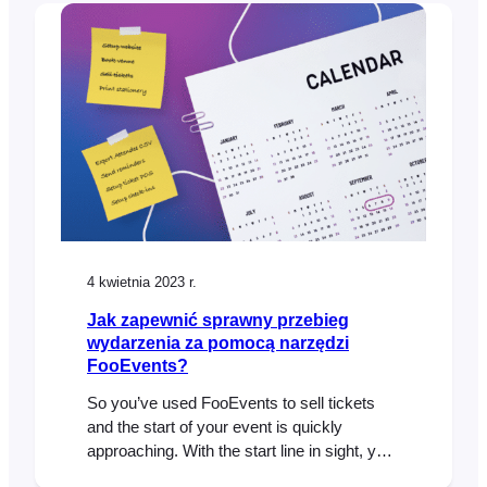
types of content such as images, audio,
video, forms, and more. If you’re using
FooEvents to manage your…
4 kwietnia 2023 r.
Jak zapewnić sprawny przebieg
wydarzenia za pomocą narzędzi
FooEvents?
So you’ve used FooEvents to sell tickets
and the start of your event is quickly
approaching. With the start line in sight, you
will need to make sure that you are ready to