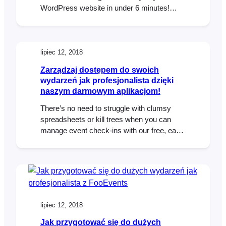
WordPress website in under 6 minutes!
Using WooCommerce and FooEvents we
will add ticket selling capabilities to a
standard WordPress website. At the end of
the video, we will purchase a ticket and
lipiec 12, 2018
make payment using PayPal. We hope…
Zarządzaj dostępem do swoich
wydarzeń jak profesjonalista dzięki
naszym darmowym aplikacjom!
There’s no need to struggle with clumsy
spreadsheets or kill trees when you can
manage event check-ins with our free, easy
to use iOS and Android apps. The
FooEvents Check-ins apps gives you the
tools to manage access to your events like
a pro. View all attendees registered for your
event View attendee information Search…
lipiec 12, 2018
Jak przygotować się do dużych