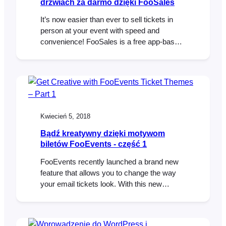
drzwiach za darmo dzięki FooSales
It’s now easier than ever to sell tickets in
person at your event with speed and
convenience! FooSales is a free app-based
point of sale (POS) system for
WooCommerce from the same team that
brought you FooEvents which turns your
iPad or Android tablet into a mobile cash
register. FooSales enables WooCommerce
store owners to…
Kwiecień 5, 2018
Bądź kreatywny dzięki motywom
biletów FooEvents - część 1
FooEvents recently launched a brand new
feature that allows you to change the way
your email tickets look. With this new
functionality you can use a professionally
designed ticket template and upload your
own logo and header image to match your