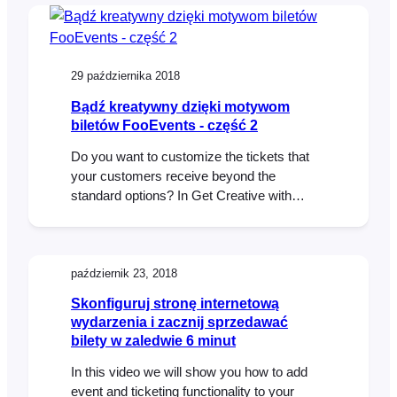
intuitive drag & drop interface. Would you
like name tags, badges or personalized
labels for the attendees at your event? We
thought so! This is…
29 października 2018
Bądź kreatywny dzięki motywom
biletów FooEvents - część 2
Do you want to customize the tickets that
your customers receive beyond the
standard options? In Get Creative with
FooEvents Ticket Themes – Part 1 we
explained what FooEvents Ticket Themes
are and how to use them. In this post we will
show you how you can access and modify
październik 23, 2018
the source files for the…
Skonfiguruj stronę internetową
wydarzenia i zacznij sprzedawać
bilety w zaledwie 6 minut
In this video we will show you how to add
event and ticketing functionality to your