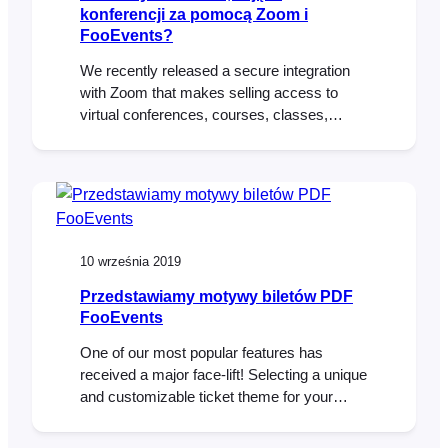
konferencji za pomocą Zoom i
FooEvents?
We recently released a secure integration
with Zoom that makes selling access to
virtual conferences, courses, classes,
meetings and webinars an effortless
process. As a follow up to this release, we
have compiled various use case guides that
outline how to setup various types of virtual
events using FooEvents and Zoom. Each
use cases outlines…
10 września 2019
Przedstawiamy motywy biletów PDF
FooEvents
One of our most popular features has
received a major face-lift! Selecting a unique
and customizable ticket theme for your
HTML tickets has been part of FooEvents
for a while but now it is possible to do the