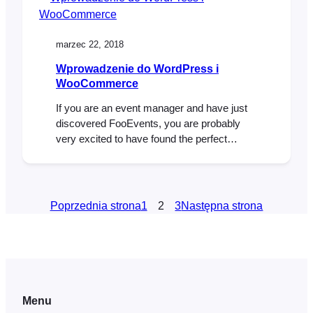
event’s brand. If you haven’t already seen
the available ticket themes, head over to…
marzec 22, 2018
Wprowadzenie do WordPress i
WooCommerce
If you are an event manager and have just
discovered FooEvents, you are probably
very excited to have found the perfect
solution to selling tickets online. You might,
however, be new to WordPress and
WooCommerce and find the whole mix of
software a bit intimidating. Fear not, we
Poprzednia strona
1
2
3
Następna strona
have written a short guide that will…
Menu