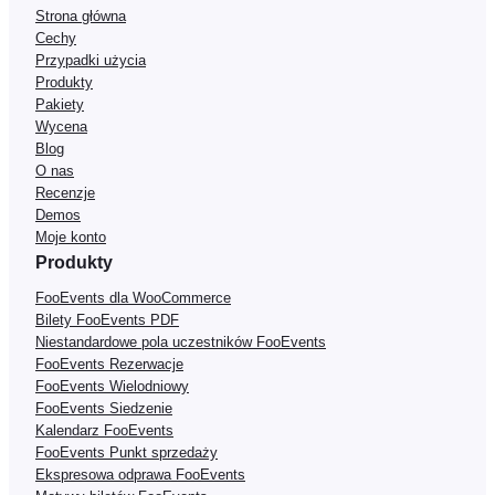
Strona główna
Cechy
Przypadki użycia
Produkty
Pakiety
Wycena
Blog
O nas
Recenzje
Demos
Moje konto
Produkty
FooEvents dla WooCommerce
Bilety FooEvents PDF
Niestandardowe pola uczestników FooEvents
FooEvents Rezerwacje
FooEvents Wielodniowy
FooEvents Siedzenie
Kalendarz FooEvents
FooEvents Punkt sprzedaży
Ekspresowa odprawa FooEvents