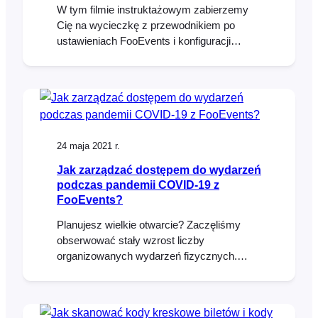
W tym filmie instruktażowym zabierzemy
Cię na wycieczkę z przewodnikiem po
ustawieniach FooEvents i konfiguracji
wydarzeń. Zobaczysz, jak FooEvents może
być używany do tworzenia konferencji,
wydarzeń wielodniowych, usług z
możliwością rezerwacji, a także wydarzeń z
wyborem miejsc. Przyjrzymy się również
zarządzaniu biletami i narzędziom
24 maja 2021 r.
raportowania FooEvents.
Jak zarządzać dostępem do wydarzeń
podczas pandemii COVID-19 z
FooEvents?
Planujesz wielkie otwarcie? Zaczęliśmy
obserwować stały wzrost liczby
organizowanych wydarzeń fizycznych.
Chociaż jest to świetny widok i (miejmy
nadzieję) znak nadchodzących rzeczy,
większość obiektów jest nadal zobowiązana