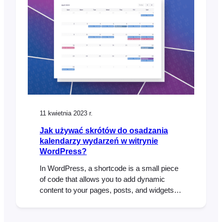
import tickets in bulk using a CSV (comma-
separated…
11 kwietnia 2023 r.
Jak używać skrótów do osadzania
kalendarzy wydarzeń w witrynie
WordPress?
In WordPress, a shortcode is a small piece
of code that allows you to add dynamic
content to your pages, posts, and widgets.
Shortcodes are represented by square
brackets [ ] and are used to embed various