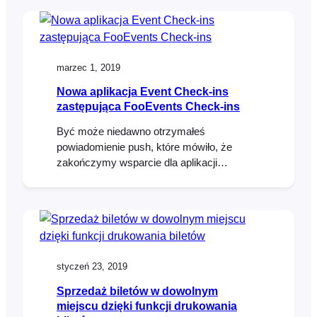
same with PDF tickets! Read on to find out
how you can take advantage of this
exciting…
marzec 1, 2019
Nowa aplikacja Event Check-ins
zastępująca FooEvents Check-ins
Być może niedawno otrzymałeś
powiadomienie push, które mówiło, że
zakończymy wsparcie dla aplikacji
"FooEvents Check-ins" i usuniemy ją z App
Store 26 marca 2019 roku. Cóż, nie martw
się, ponieważ nie jest to zła wiadomość.
Obecnie istnieją dwie różne wersje aplikacji
styczeń 23, 2019
Sprzedaż biletów w dowolnym
miejscu dzięki funkcji drukowania