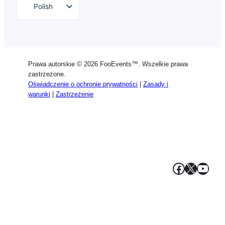
Polish
English
German
Dutch
Prawa autorskie © 2026 FooEvents™. Wszelkie prawa
Spanish
zastrzeżone.
Oświadczenie o ochronie prywatności
|
Zasady i
Italian
warunki
|
Zastrzeżenie
Portuguese
French
Greek
Facebook
X
YouT