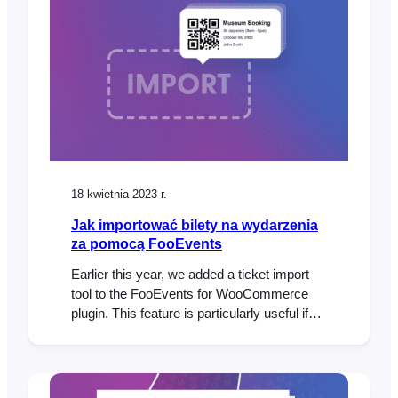
18 kwietnia 2023 r.
Jak importować bilety na wydarzenia
za pomocą FooEvents
Earlier this year, we added a ticket import
tool to the FooEvents for WooCommerce
plugin. This feature is particularly useful if
you need to transfer a large number of
tickets from an existing system or
spreadsheet when planning an event. With
the FooEvents ticket importer, you can