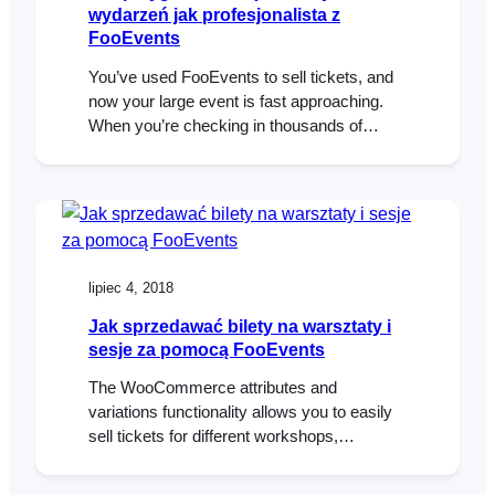
wydarzeń jak profesjonalista z
FooEvents
You’ve used FooEvents to sell tickets, and
now your large event is fast approaching.
When you’re checking in thousands of
attendees at an event, every second
counts. Even if you have less than 1,000
attendees, a delay of a single second for
each check-in amounts to over 16 minutes
of lost time. In this post…
lipiec 4, 2018
Jak sprzedawać bilety na warsztaty i
sesje za pomocą FooEvents
The WooCommerce attributes and
variations functionality allows you to easily
sell tickets for different workshops,
sessions and groups. In this tutorial, we’re
going to create an event that includes 5