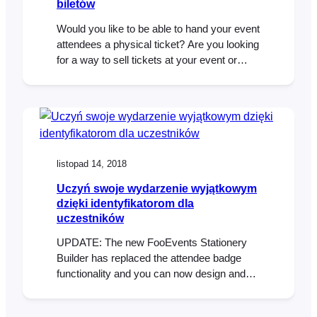
biletów
Would you like to be able to hand your event
attendees a physical ticket? Are you looking
for a way to sell tickets at your event or
perhaps to a class or tour? We’ve got you
covered! The new FooEvents “Print Tickets”
functionality is now a standard feature in
FooEvents for WooCommerce which allows
you to…
listopad 14, 2018
Uczyń swoje wydarzenie wyjątkowym
dzięki identyfikatorom dla
uczestników
UPDATE: The new FooEvents Stationery
Builder has replaced the attendee badge
functionality and you can now design and
print custom name tags, wristbands, tickets,
badges and personalized labels through an