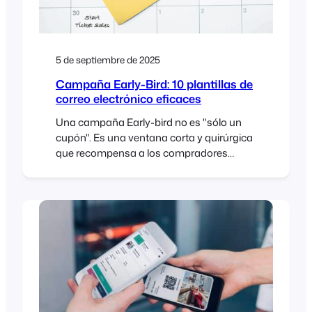
5 de septiembre de 2025
Campaña Early-Bird: 10 plantillas de
correo electrónico eficaces
Una campaña Early-bird no es "sólo un
cupón". Es una ventana corta y quirúrgica
que recompensa a los compradores
decisivos y pone en marcha el impulso, sin
enseñar a todo el mundo a esperar una
venta. A continuación le ofrecemos un
plan práctico, día a día, que puede incluir
en su calendario, además de borradores
de correos electrónicos listos para copiar.
Funciona muy bien con WooCommerce y
FooEvents (stock