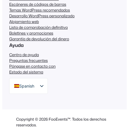
Escáneres de códigos de barras
Temas WordPress recomendados
Desarrollo WordPress personalizado
Alojamiento web
Lista de comprobación definitiva
Boletines y promociones
Garantía de devolución del dinero
Ayuda
Centro de ayuda
Preguntas frecuentes
Póngase en contacto con
Estado del sistema
Spanish
English
German
Dutch
Copyright © 2026 FooEvents™. Todos los derechos
Italian
reservados.