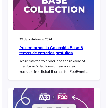
23 de octubre de 2024
Presentamos la Colección Base: 8
temas de entradas gratuitas
We’re excited to announce the release of
the Base Collection—a new range of
versatile free ticket themes for FooEvents.
When using the FooEvents for
WooCommerce plugin to sell ticket,
attendees receive an HTML ticket email
after purchasing a ticket. Ticket themes
are templates that allow you to customize
the look and feel of these ticket emails….