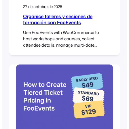
27 de octubre de 2025
Organice talleres y sesiones de
formación con FooEvents
Use FooEvents with WooCommerce to
host workshops and courses, collect
attendee details, manage multi-date
events, and check in attendees on the day
of the event. This guide shows setup
steps, page placement tips, recurring-
session options, and validation checks
before launch. Introduction Workshops
usually run on tight timelines. You need
clear schedules, simple sign-ups, and
accurate…