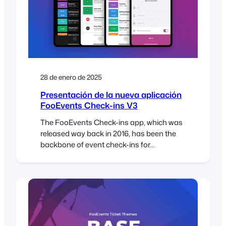
28 de enero de 2025
Presentación de la nueva aplicación
FooEvents Check-ins V3
The FooEvents Check-ins app, which was
released way back in 2016, has been the
backbone of event check-ins for
thousands of FooEvents customers—
checking in over 15 million tickets to date.
It has evolved considerably since the initial
launch and we’re thrilled to unveil a
completely rebuilt FooEvents Check-ins
App (version 3.0.0), which will begin rolling…