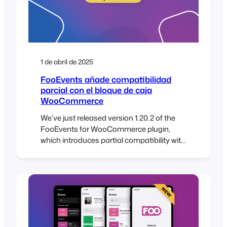
1 de abril de 2025
FooEvents añade compatibilidad
parcial con el bloque de caja
WooCommerce
We’ve just released version 1.20.2 of the
FooEvents for WooCommerce plugin,
which introduces partial compatibility with
the new WooCommerce Checkout and
Cart blocks. To take full advantage of this
update, please ensure all your installed
FooEvents extensions are also updated to
their latest versions. This update makes it
possible to use the new WooCommerce
Checkout…