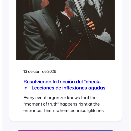
classic checkout experiences. With those
core pieces now in place, we’ve turned our
focus to popular feature requests…
13 de abril de 2026
Resolviendo la fricción del “check-
in”: Lecciones de inflexiones agudas
Every event organizer knows that the
“moment of truth” happens right at the
entrance. This is where technical glitches
or misplaced tickets can create immediate
bottlenecks. For Elasea and Sadiki from
Acute Inflections, New York’s premier jazzy