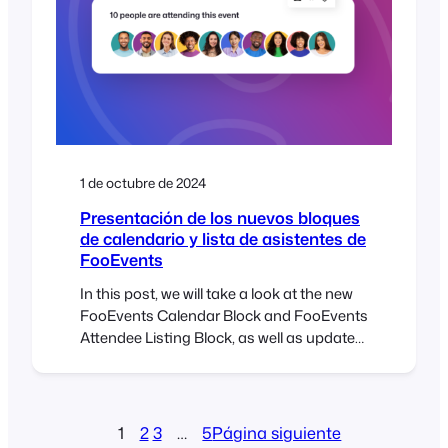
1 de octubre de 2024
Presentación de los nuevos bloques
de calendario y lista de asistentes de
FooEvents
In this post, we will take a look at the new
FooEvents Calendar Block and FooEvents
Attendee Listing Block, as well as updates
to the FooEvents Express Check-ins
plugin and FooEvents Ticket Importer.
Earlier this year, we released our first
WordPress block called the FooEvents
1
2
3
…
5
Página siguiente
Event Listing Block. It has been a massive