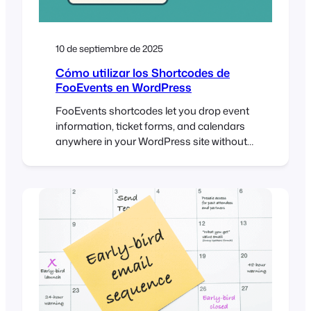
10 de septiembre de 2025
Cómo utilizar los Shortcodes de
FooEvents en WordPress
FooEvents shortcodes let you drop event
information, ticket forms, and calendars
anywhere in your WordPress site without
custom coding. They’re flexible, beginner-
friendly, and give you control over how
event content shows up. This guide walks
you through the main shortcodes, when to
use them, and where to find extra help.
Introduction If you’ve spent time…