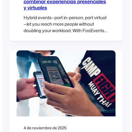
combinar experiencias presenciales
y virtuales
Hybrid events—part in-person, part virtual
—let you reach more people without
doubling your workload. With FooEvents
and WooCommerce, you can sell tickets,
check in guests, and host live sessions
online or at a physical venue using one
central event management system. This
post covers how to set up and manage
hybrid events that feel cohesive and…
4 de noviembre de 2025