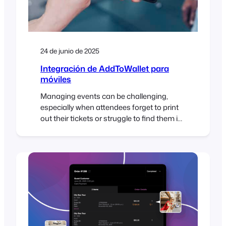
24 de junio de 2025
Integración de AddToWallet para
móviles
Managing events can be challenging,
especially when attendees forget to print
out their tickets or struggle to find them in
their inbox at the door. To help solve this,
FooEvents now integrates with
AddToWallet, making it possible for
attendees to store their tickets directly in
Apple Wallet or Google Wallet on their
mobile phones. A…