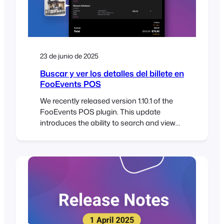
23 de junio de 2025
Buscar y ver los detalles del billete en
FooEvents POS
We recently released version 1.10.1 of the
FooEvents POS plugin. This update
introduces the ability to search and view
individual ticket details directly in the
Orders section of FooSales POS apps.
Here’s how this will help you better
manage your events: Whether you’re
resolving a question, issuing a refund, or
confirming a booking, the details…