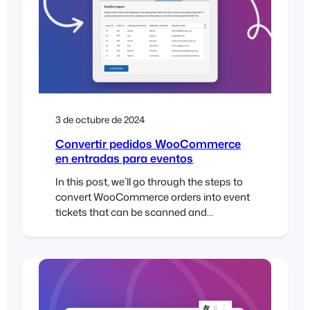
3 de octubre de 2024
Convertir pedidos WooCommerce
en entradas para eventos
In this post, we’ll go through the steps to
convert WooCommerce orders into event
tickets that can be scanned and
managed using FooEvents. We’ll show
you how to export your orders, format
them as a CSV, and import them into
FooEvents to generate tickets linked to
the original orders. Let’s get started! So,
you created…