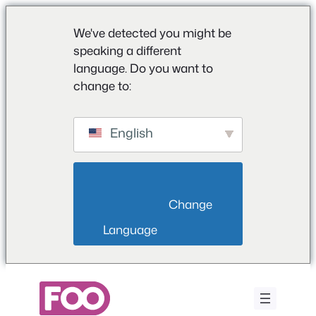
We've detected you might be
speaking a different
language. Do you want to
change to:
English
                        Change 
Language                    
Saltar
al
contenido