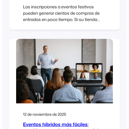
Las inscripciones a eventos festivos
pueden generar cientos de compras de
entradas en poco tiempo. Si su tienda
WooCommerce no está preparada, las
páginas pueden volverse lentas y los
pagos fallidos. Con el alojamiento, las
reglas de almacenamiento en caché y la
configuración FooEvents adecuados,
podrá gestionar los picos de tráfico
navideños, proteger el rendimiento y
mantener el flujo de inscripciones sin
problemas. Introducción Mercados
navideños, fotos de Papá Noel [...]
12 de noviembre de 2025
Eventos híbridos más fáciles: