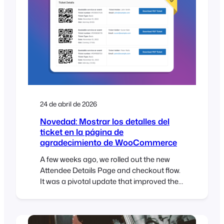
has notado esa “frialdad corporativa” por
parte de tu proveedor actual de plugins,
no eres el único. […]
24 de abril de 2026
Novedad: Mostrar los detalles del
ticket en la página de
agradecimiento de WooCommerce
A few weeks ago, we rolled out the new
Attendee Details Page and checkout flow.
It was a pivotal update that improved the
ticket purchase experience and ensured
full compatibility with both the
WooCommerce Checkout Block and