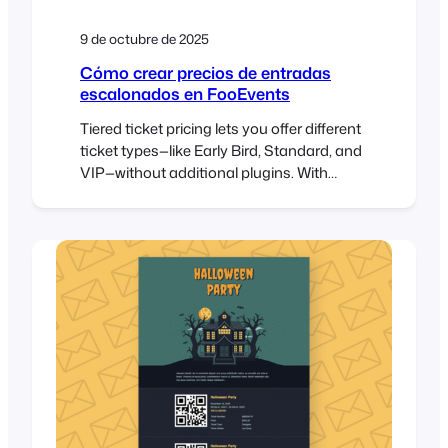
9 de octubre de 2025
Cómo crear precios de entradas
escalonados en FooEvents
Tiered ticket pricing lets you offer different
ticket types—like Early Bird, Standard, and
VIP—without additional plugins. With
FooEvents and WooCommerce, you can
build tiers as product variations, set prices
and stock per tier, and collect attendee
details per ticket. This post shows you
how to set it up and validate it from start to
finish….