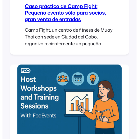
Caso práctico de Camp Fight:
Pequeño evento sólo para socios,
gran venta de entradas
Camp Fight, un centro de fitness de Muay
Thai con sede en Ciudad del Cabo,
organizó recientemente un pequeño
evento sólo para miembros de su
comunidad e invitados. El objetivo no era
conseguir grandes volúmenes, sino
organizar un evento agradable,
profesional y bien organizado para sus
miembros. FooEvents proporcionó el
mismo conjunto de herramientas básicas
que se utilizan en eventos mucho más
grandes: entradas QR, [...]