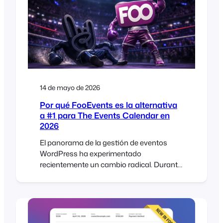
We’ve added a new table variation display
option that shows WooCommerce
variations in…
14 de mayo de 2026
Por qué FooEvents es la alternativa
a #1 para The Events Calendar en
2026
El panorama de la gestión de eventos
WordPress ha experimentado
recientemente un cambio radical. Durante
años, The Events Calendar fue la opción
por defecto para muchos. Pero
últimamente, la comunidad ha estado
alborotada con un tipo de energía
diferente, y no es precisamente positiva. Si