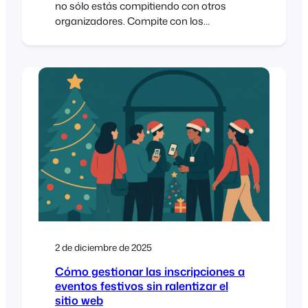
no sólo estás compitiendo con otros
organizadores. Compite con los
calendarios, los presupuestos, la
capacidad de atención y la mentalidad de
“ya decidiré más tarde”, que nunca ha
desaparecido. La buena noticia es que la
gente sigue queriendo venir. Quieren
experiencias que puedan sentir: música,
comunidad, aprendizaje, celebración,
2 de diciembre de 2025
Cómo gestionar las inscripciones a
eventos festivos sin ralentizar el
sitio web