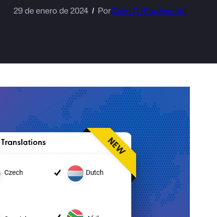
29 de enero de 2024
Por
Colin D (FooEvents)