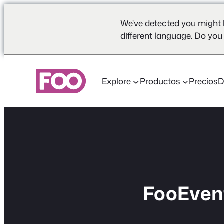
We've detected you might 
different language. Do you
Saltar
al
Explore
Productos
Precios
contenido
FooEvent