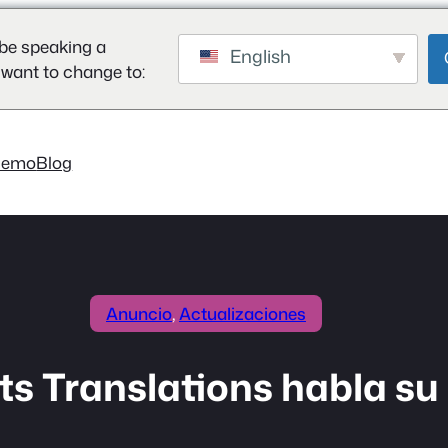
be speaking a
English
 want to change to:
Demo
Blog
Anuncio
, 
Actualizaciones
s Translations habla su