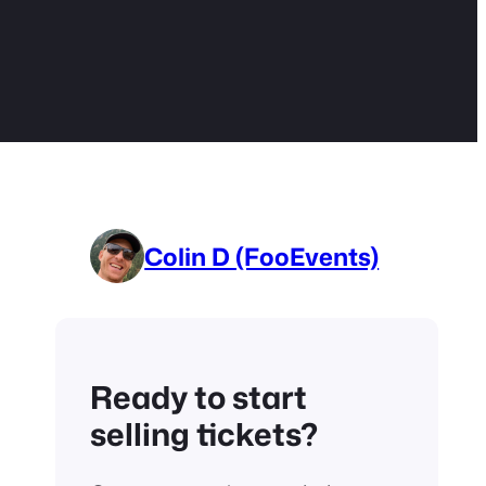
Colin D (FooEvents)
Ready to start
selling tickets?