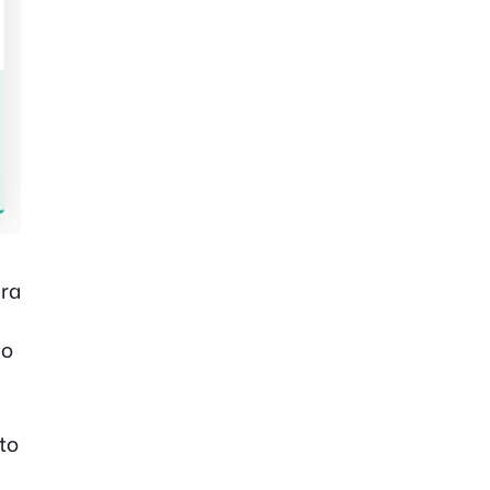
gra
co
to