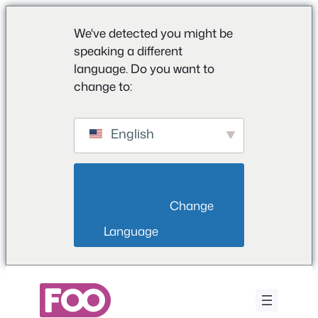
We've detected you might be
speaking a different
language. Do you want to
change to:
English
                        Change 
Language                    
Saltar
al
contenido