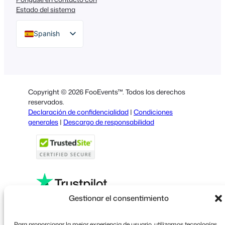
Estado del sistema
Spanish
English
German
Dutch
Copyright © 2026 FooEvents™. Todos los derechos
Italian
reservados.
Declaración de confidencialidad
|
Condiciones
Portuguese
generales
|
Descargo de responsabilidad
French
Polish
Greek
Gestionar el consentimiento
Faceboo
X
YouT
Para proporcionar la mejor experiencia de usuario, utilizamos tecnologías