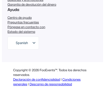
Garantía de devolución del dinero
Ayuda
Centro de ayuda
Preguntas frecuentes
Póngase en contacto con
Estado del sistema
Spanish
English
German
Dutch
Copyright © 2026 FooEvents™. Todos los derechos
Italian
reservados.
Declaración de confidencialidad
|
Condiciones
Portuguese
generales
|
Descargo de responsabilidad
French
Polish
Greek