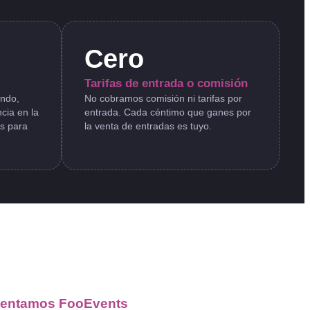
Cero
Tarifas de entrada o comisión
ando,
No cobramos comisión ni tarifas por
cia en la
entrada. Cada céntimo que ganes por
as para
la venta de entradas es tuyo.
sentamos FooEvents