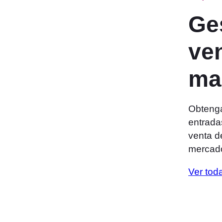
Ge
ve
ma
Obtenga
entradas
venta d
mercad
Ver tod