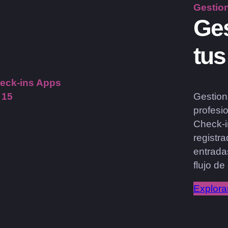
Gestio
Ges
tus
Gestion
 15
profesi
Check-i
registra
entradas
flujo de
Explora