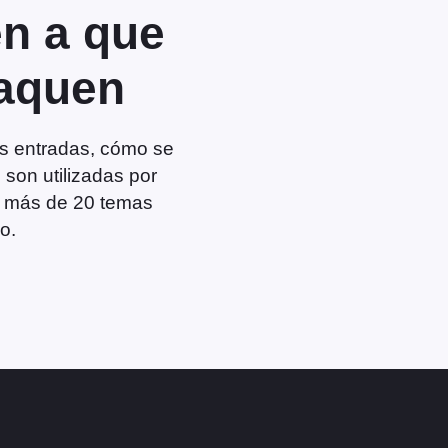
n a que
taquen
us entradas, cómo se
son utilizadas por
re más de 20 temas
o.