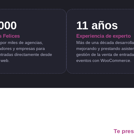
000
11 años
s Felices
Experiencia de experto
por miles de agencias,
Más de una década desarroll
ladores y empresas para
mejorando y prestando asisten
ntradas directamente desde
gestión de la venta de entrad
s web.
eventos con WooCommerce.
Te pre