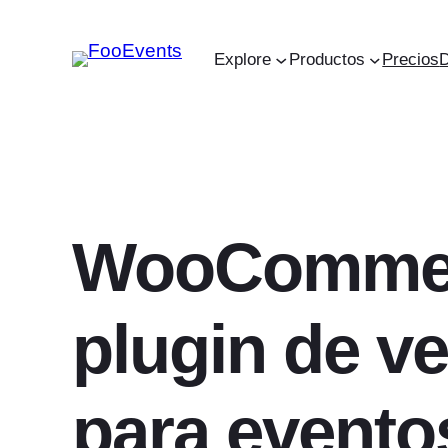
Saltar
al
Explore
Productos
Precios
contenido
WooComme
plugin de v
para eventos