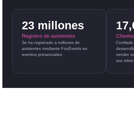
23 millones
17,
Registro de asistentes
Cliente
Se ha registrado a millones de
Confiado 
asistentes mediante FooEvents en
desarrol
eventos presenciales.
vender e
sus sitio