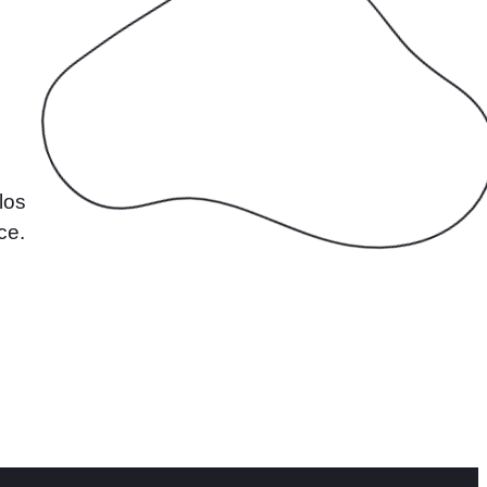
los
ce.