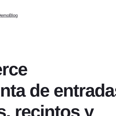
Demo
Blog
rce
enta de entrada
, recintos y